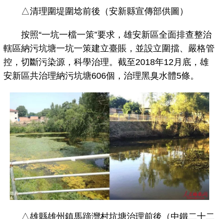
△清理圍堤圍埝前後（安新縣宣傳部供圖）
按照“一坑一檔一策”要求，雄安新區全面排查整治
轄區納污坑塘一坑一策建立臺賬，並設立圍擋、嚴格管
控，切斷污染源，科學治理。截至2018年12月底，雄
安新區共治理納污坑塘606個，治理黑臭水體5條。
△雄縣雄州鎮馬蹄灣村坑塘治理前後（中鐵二十二