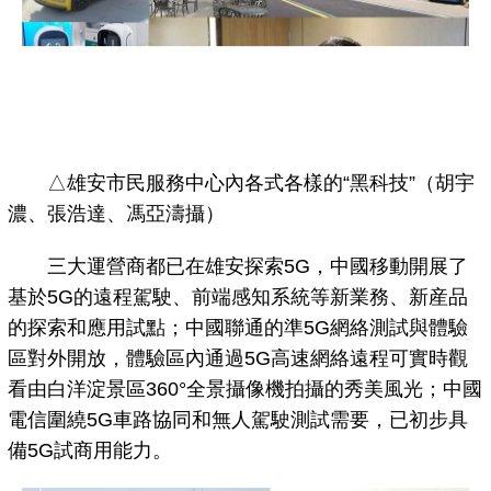
△雄安市民服務中心內各式各樣的“黑科技”（胡宇
濃、張浩達、馮亞濤攝）
三大運營商都已在雄安探索5G，中國移動開展了
基於5G的遠程駕駛、前端感知系統等新業務、新産品
的探索和應用試點；中國聯通的準5G網絡測試與體驗
區對外開放，體驗區內通過5G高速網絡遠程可實時觀
看由白洋淀景區360°全景攝像機拍攝的秀美風光；中國
電信圍繞5G車路協同和無人駕駛測試需要，已初步具
備5G試商用能力。