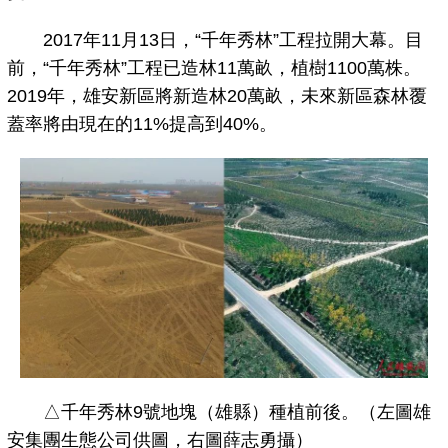
2017年11月13日，“千年秀林”工程拉開大幕。目
前，“千年秀林”工程已造林11萬畝，植樹1100萬株。
2019年，雄安新區將新造林20萬畝，未來新區森林覆
蓋率將由現在的11%提高到40%。
△千年秀林9號地塊（雄縣）種植前後。（左圖雄
安集團生態公司供圖，右圖薛志勇攝）