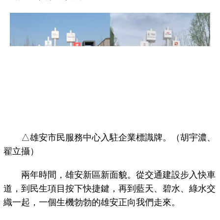
△雄安市民服務中心入駐企業標識牌。（胡宇濃、
翟立攝）
兩年時間，雄安新區新面貌。從交通建設步入快車
道，到民生項目按下快捷鍵，再到藍天、碧水、綠水交
織一起，一個生機勃勃的雄安正向我們走來。