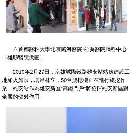
△首都醫科大學北京潞河醫院-雄縣醫院腦科中心
（雄縣醫院供圖）
2019年2月27日，京雄城際鐵路雄安站站房建設工
地如火如荼，塔吊林立，50台旋挖機正在進行旋挖作
業，雄安站作為雄安新區“高鐵門戶”將發揮雄安新區對
全國的輻射作用。