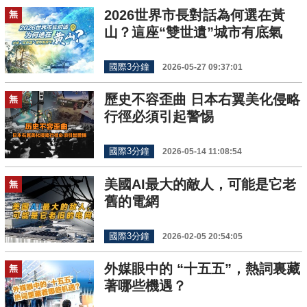
2026世界市長對話為何選在黃
無
山？這座“雙世遺”城市有底氣
國際3分鐘
2026-05-27 09:37:01
歷史不容歪曲 日本右翼美化侵略
無
行徑必須引起警惕
國際3分鐘
2026-05-14 11:08:54
美國AI最大的敵人，可能是它老
無
舊的電網
國際3分鐘
2026-02-05 20:54:05
外媒眼中的 “十五五”，熱詞裏藏
無
著哪些機遇？