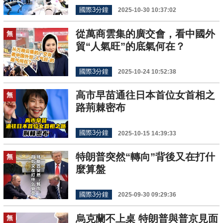
國際3分鐘
2025-10-30 10:37:02
從萬商雲集的廣交會，看中國外
無
貿“人氣旺”的底氣何在？
國際3分鐘
2025-10-24 10:52:38
高市早苗通往日本首位女首相之
無
路荊棘密布
國際3分鐘
2025-10-15 14:39:33
特朗普突然“轉向”背後又在打什
無
麼算盤
國際3分鐘
2025-09-30 09:29:36
烏克蘭不上桌 特朗普與普京見面
無