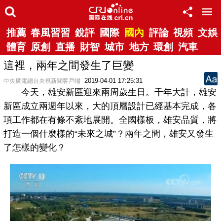
推薦
春風習習
銳評
國際
國內
評論
視頻
文娛
體育
原創
直播
財智
城市
地方
環創
汽車
這裡，兩年之間發生了巨變
2019-04-01 17:25:31
中央廣電總台央視新聞客戶端
今天，雄安新區迎來兩周歲生日。千年大計，雄安
新區成立兩週年以來，大的頂層設計已經基本完成，各
項工作都在有條不紊地展開。全國樣板，雄安品質，將
打造一個什麼樣的“未來之城”？兩年之間，雄安又發生
了怎樣的變化？