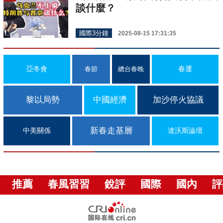
談什麼？
國際3分鐘
2025-08-15 17:31:35
亞冬會
春運
春節
總台春晚
黎以局勢
中國經濟
加沙停火協議
新春走基層
中美關係
達沃斯論壇
推薦
春風習習
銳評
國際
國內
評