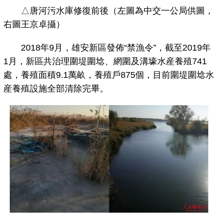
△唐河污水庫修復前後（左圖為中交一公局供圖，
右圖王京卓攝）
2018年9月，雄安新區發佈“禁漁令”，截至2019年
1月，新區共治理圍堤圍埝、網圍及溝壕水産養殖741
處，養殖面積9.1萬畝，養殖戶875個，目前圍堤圍埝水
産養殖設施全部清除完畢。