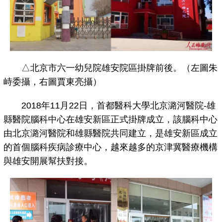
△北京市六一幼兒院雄安院區掛牌前後。（左圖朱
峙委攝，右圖賈東亮攝）
2018年11月22日，首都醫科大學北京潞河醫院-雄
縣醫院腦科中心在雄安新區正式掛牌成立，該腦科中心
由北京潞河醫院和雄縣醫院共同建立，是雄安新區成立
的首個腦科疾病診療中心，越來越多的京津冀醫療機構
與雄安開展幫扶對接。