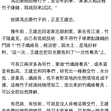
馮志榮開始種竹子，是去年的事。“家裏人都説種
竹子賺錢，我就回來試試。”
收購馮志榮竹子的，正是王建忠。
幾年前，王建忠回老家忠縣創業。家在長江邊，竹
子隨處見。自己有造紙技術，要不用竹子琢磨點賺錢的
門路？“竹子纖維長，根須密，固水土，是塊好材
料。”這一次，王建忠把目光聚焦到了“一次性餐具”上。
可長江兩岸多為筍竹，要做“竹纖維餐具”，成本還
是有點高。王建忠和同事們，研究出一種雜交竹，水分
低，産量高，纖維長，也不會對當地的生態環境造成干
擾。這種竹子經過純物理加工，造出來的竹纖維餐具，
可以全部自然降解。
有思路、有技術，可就是沒人肯種這雜交竹。王建
忠免費給鄉親們種苗，號召大家來種，可老鄉一聽直擺