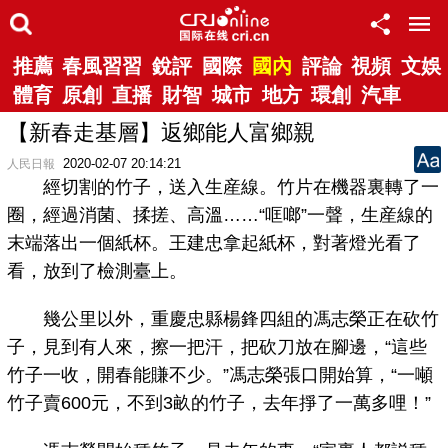
推薦
春風習習
銳評
國際
國內
評論
視頻
文娛
體育
原創
直播
財智
城市
地方
環創
汽車
【新春走基層】返鄉能人富鄉親
2020-02-07 20:14:21
人民日報
經切割的竹子，送入生産線。竹片在機器裏轉了一
圈，經過消菌、揉搓、高溫……“哐啷”一聲，生産線的
末端落出一個紙杯。王建忠拿起紙杯，對著燈光看了
看，放到了檢測臺上。
幾公里以外，重慶忠縣楊鋒四組的馮志榮正在砍竹
子，見到有人來，擦一把汗，把砍刀放在腳邊，“這些
竹子一收，開春能賺不少。”馮志榮張口開始算，“一噸
竹子賣600元，不到3畝的竹子，去年掙了一萬多哩！”