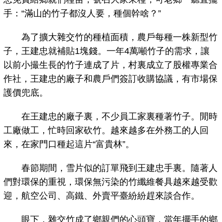
手：“滿山的竹子都沒人要，種個幹啥？”
為了擴大雜交竹的種植面積，農戶每種一株新型竹
子，王建忠就補貼1塊錢。一年4萬噸竹子的需求，讓
以前小撮生長的竹子連成了片，村裏成立了股權專業合
作社，王建忠的廠子和農戶們簽訂收購協議，有市場保
護價兜底。
在王建忠的廠子裏，不少員工家裏種著竹子。閒時
工廠做工，忙時回家砍竹。越來越多在外務工的人回
來，在家門口種起這片“富貴林”。
春節期間，雪片似的訂單飛到王建忠手裏。隨著人
們對環保的重視，環保無污染的竹纖維餐具越來越受歡
迎，航空公司、高鐵、外賣平臺紛紛趕來談合作。
眼下，雜交竹成了鄉親們的心頭寶，當年擺手的鄉