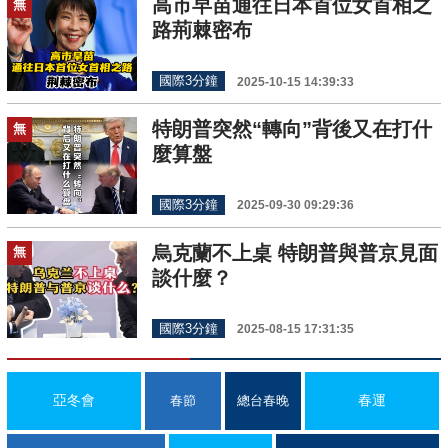
高市早苗通往日本首位女首相之
無
路荊棘密布
國際3分鐘
2025-10-15 14:39:33
特朗普突然“轉向”背後又在打什
無
麼算盤
國際3分鐘
2025-09-30 09:29:36
烏克蘭不上桌 特朗普與普京見面
無
談什麼？
國際3分鐘
2025-08-15 17:31:35
亞冬會
春運
春節
總台春晚