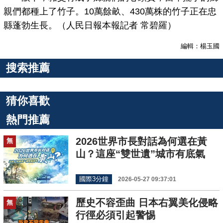
親們都種上了竹子。10萬餘畝、430萬株的竹子正在忠
縣蓬勃生長。（人民日報本報記者 常碧羅）
編輯：楊玉國
搜索推薦
猜你喜歡
熱門推薦
2026世界市長對話為何選在黃
無
山？這座“雙世遺”城市有底氣
國際3分鐘
2026-05-27 09:37:01
歷史不容歪曲 日本右翼美化侵略
無
行徑必須引起警惕