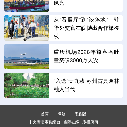
风光
从“看展厅”到“谈落地”：驻
华外交官在皖抛出合作橄榄
枝
重庆机场2026年旅客吞吐
量突破3000万人次
“入遗”廿九载 苏州古典园林
融入当代
首頁
|
導航
|
電腦版
中央廣播電視總台
國際在線
版權所有