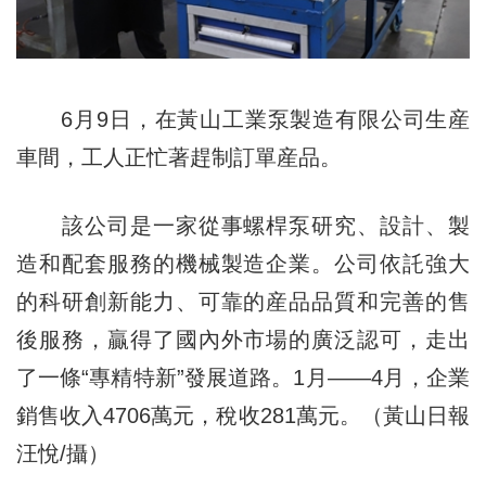
6月9日，在黃山工業泵製造有限公司生産
車間，工人正忙著趕制訂單産品。
該公司是一家從事螺桿泵研究、設計、製
造和配套服務的機械製造企業。公司依託強大
的科研創新能力、可靠的産品品質和完善的售
後服務，贏得了國內外市場的廣泛認可，走出
了一條“專精特新”發展道路。1月——4月，企業
銷售收入4706萬元，稅收281萬元。（黃山日報
汪悅/攝）