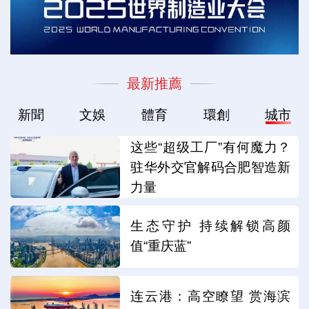
最新推薦
新聞
文娛
體育
環創
城市
这些“超级工厂”有何魔力？
驻华外交官解码合肥智造新
力量
生态守护 持续解锁高颜
值“重庆蓝”
连云港：高空瞭望 赏海滨