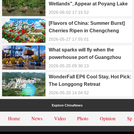
Wetlands", Appear at Poyang Lake
in Yongxiu
2026-06-02 17:15:52
[Flavors of China: Summer Burst]
Cherries Ripen in Chengcheng
County
2026-05-27 17:55:01
What sparks will fly when the
powerhouse port of Guangzhou
Nansha meets Thailand’s creamy
2026-05-25 09:30:13
and irresistible “durian students”?
WonderFall EP6 Cool Stay, Hot Pick:
The Longgong Retreat
2026-05-20 14:04:52
Explore ChinaNews
Home
News
Video
Photo
Opinion
Spe