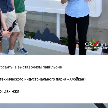
урсанты в выставочном павильоне
технического индустриального парка «Хуэйкан»
о: Ван Чжи