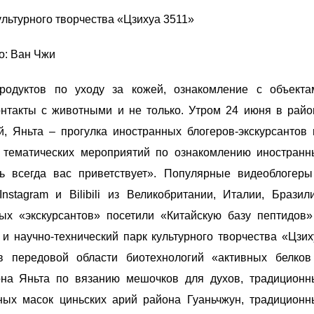
ультурного творчества «Цзихуа 3511»
о: Ван Чжи
продуктов по уходу за кожей, ознакомление с объекта
онтакты с животными и не только. Утром 24 июня в райо
, Яньта – прогулка иностранных блогеров-экскурсантов 
и тематических мероприятий по ознакомлению иностранн
 всегда вас приветствует». Популярные видеоблогеры
stagram и Bilibili из Великобритании, Италии, Бразили
ых «экскурсантов» посетили «Китайскую базу пептидов»
и научно-технический парк культурного творчества «Цзих
в передовой области биотехнологий «активных белков
она Яньта по вязанию мешочков для духов, традиционн
ных масок циньских арий района Гуаньчжун, традиционн