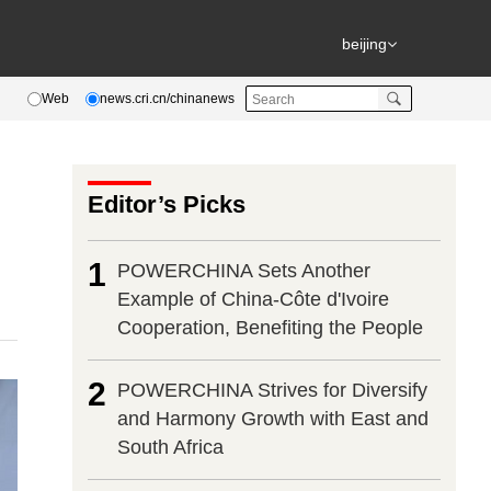
beijing
Web
news.cri.cn/chinanews
Editor’s Picks
1
POWERCHINA Sets Another
Example of China-Côte d'Ivoire
Cooperation, Benefiting the People
2
POWERCHINA Strives for Diversify
and Harmony Growth with East and
South Africa