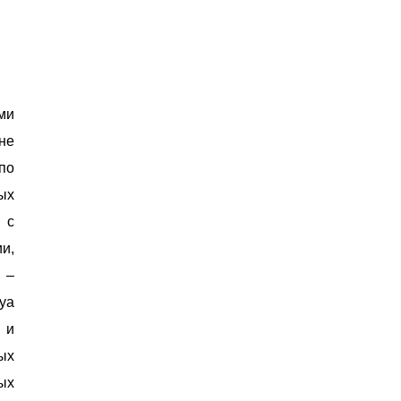
ми
не
по
ых
 с
и,
 –
уа
 и
ых
ых