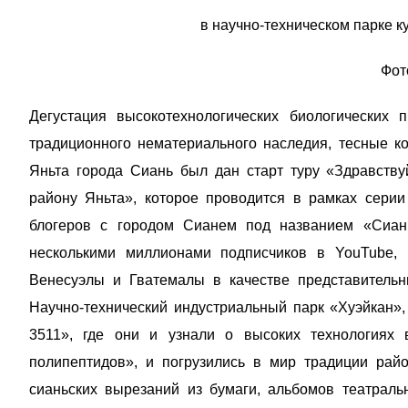
в научно-техническом парке к
Фот
Дегустация высокотехнологических биологических 
традиционного нематериального наследия, тесные к
Яньта города Сиань был дан старт туру «Здравствуй
району Яньта», которое проводится в рамках сери
блогеров с городом Сианем под названием «Сиань
несколькими миллионами подписчиков в YouTube, In
Венесуэлы и Гватемалы в качестве представительн
Научно-технический индустриальный парк «Хуэйкан», 
3511», где они и узнали о высоких технологиях 
полипептидов», и погрузились в мир традиции рай
сианьских вырезаний из бумаги, альбомов театраль