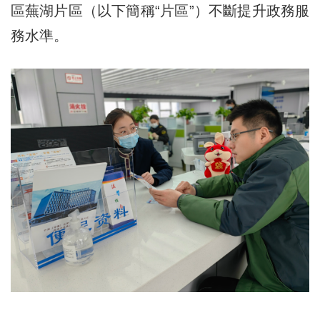
區蕪湖片區（以下簡稱“片區”）不斷提升政務服
務水準。