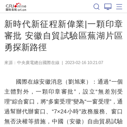
新時代新征程新偉業|一顆印章
審批 安徽自貿試驗區蕪湖片區
勇探新路徑
來源：中央廣電總台國際在線
|
2023-02-16 10:21:07
國際在線安徽消息（劉旭東）：通過“一個
主體對外，一顆印章審批”，設立“無差別受
理”綜合窗口，將“多窗受理”變為“一窗受理”，通
過幫辦代辦窗口、“7×24小時”政務服務、窗口
無否決權等措施，中國（安徽）自由貿易試驗