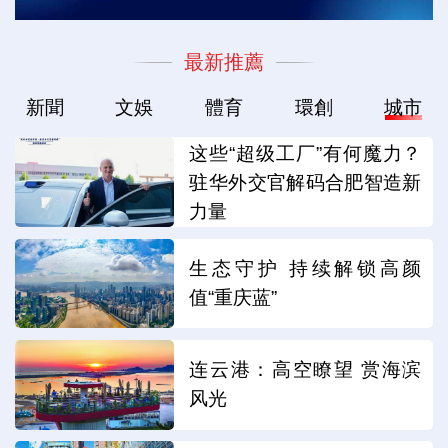
最新推薦
新聞
文娛
體育
環創
城市
这些“超级工厂”有何魔力？
驻华外交官解码合肥智造新
力量
生态守护 持续解锁高颜
值“重庆蓝”
连云港：高空瞭望 赏海滨
风光