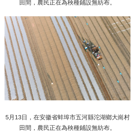
田間，農民正在為秧種鋪設無紡布。
5月13日，在安徽省蚌埠市五河縣沱湖鄉大崗村
田間，農民正在為秧種鋪設無紡布。