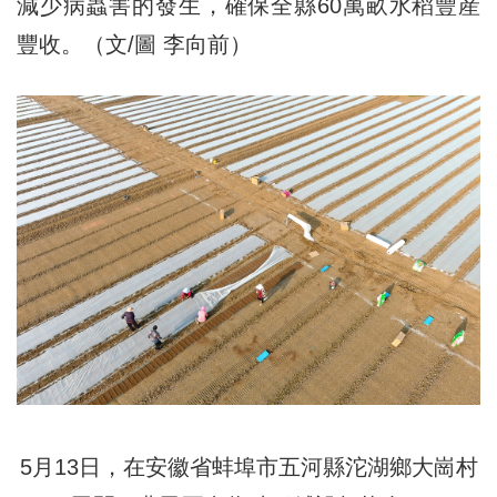
減少病蟲害的發生，確保全縣60萬畝水稻豐産
豐收。（文/圖 李向前）
5月13日，在安徽省蚌埠市五河縣沱湖鄉大崗村