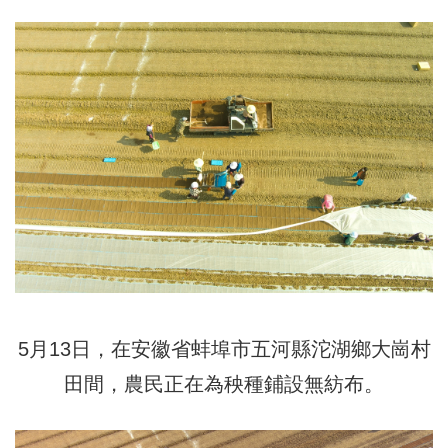
5月13日，在安徽省蚌埠市五河縣沱湖鄉大崗村
田間，農民正在為秧種鋪設無紡布。