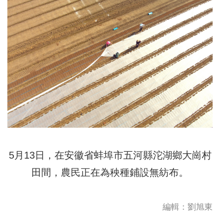
5月13日，在安徽省蚌埠市五河縣沱湖鄉大崗村
田間，農民正在為秧種鋪設無紡布。
編輯：劉旭東