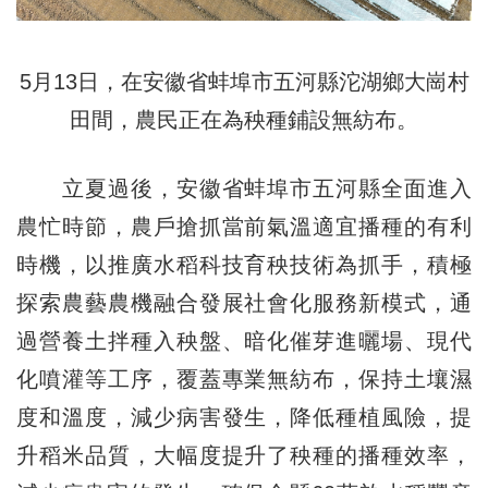
5月13日，在安徽省蚌埠市五河縣沱湖鄉大崗村
田間，
農民正在為秧種鋪設無紡布。
立夏過後，安徽省蚌埠市五河縣全面進入
農忙時節，農戶搶抓當前氣溫適宜播種的有利
時機，以推廣水稻科技育秧技術為抓手，積極
探索農藝農機融合發展社會化服務新模式，通
過營養土拌種入秧盤、暗化催芽進曬場、現代
化噴灌等工序，覆蓋專業無紡布，保持土壤濕
度和溫度，減少病害發生，降低種植風險，提
升稻米品質，大幅度提升了秧種的播種效率，