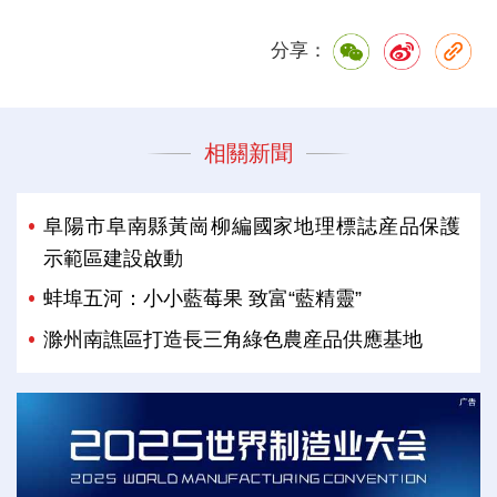
分享：
相關新聞
阜陽市阜南縣黃崗柳編國家地理標誌産品保護
示範區建設啟動
蚌埠五河：小小藍莓果 致富“藍精靈”
滁州南譙區打造長三角綠色農産品供應基地