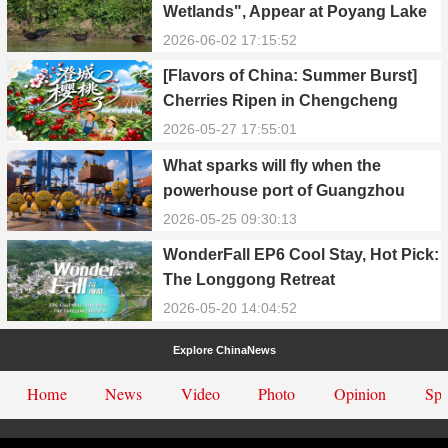
Wetlands", Appear at Poyang Lake
in Yongxiu
2026-06-02 17:15:52
[Flavors of China: Summer Burst]
Cherries Ripen in Chengcheng
County
2026-05-27 17:55:01
What sparks will fly when the
powerhouse port of Guangzhou
Nansha meets Thailand’s creamy
2026-05-25 09:30:13
and irresistible “durian students”?
WonderFall EP6 Cool Stay, Hot Pick:
The Longgong Retreat
2026-05-20 14:04:52
Explore ChinaNews
Home
News
Video
Photo
Opinion
Spe