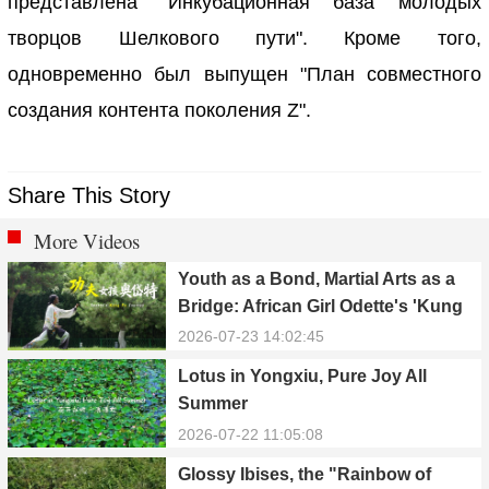
представлена "Инкубационная база молодых
творцов Шелкового пути". Кроме того,
одновременно был выпущен "План совместного
создания контента поколения Z".
Share This Story
More Videos
Youth as a Bond, Martial Arts as a
Bridge: African Girl Odette's 'Kung
Fu Dream'
2026-07-23 14:02:45
Lotus in Yongxiu, Pure Joy All
Summer
2026-07-22 11:05:08
Glossy Ibises, the "Rainbow of