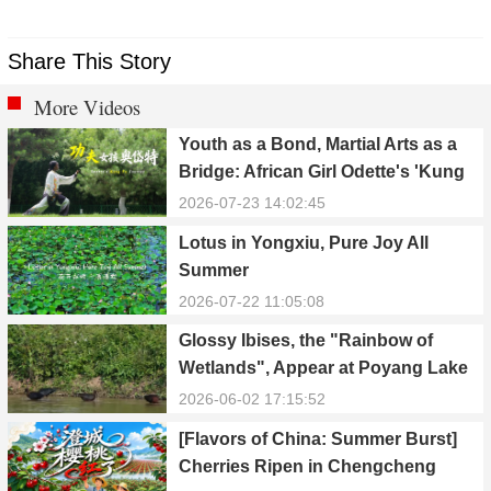
Share This Story
More Videos
Youth as a Bond, Martial Arts as a
Bridge: African Girl Odette's 'Kung
Fu Dream'
2026-07-23 14:02:45
Lotus in Yongxiu, Pure Joy All
Summer
2026-07-22 11:05:08
Glossy Ibises, the "Rainbow of
Wetlands", Appear at Poyang Lake
in Yongxiu
2026-06-02 17:15:52
[Flavors of China: Summer Burst]
Cherries Ripen in Chengcheng