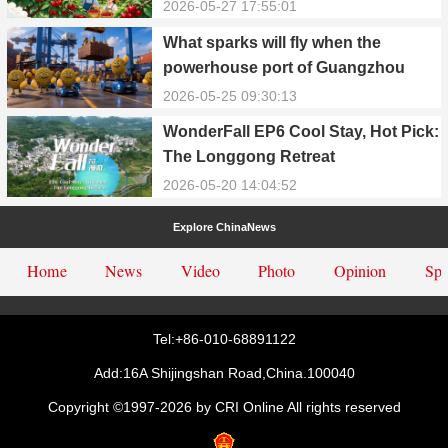
County
2026-05-27 17:55:01
What sparks will fly when the
powerhouse port of Guangzhou
Nansha meets Thailand’s creamy
2026-05-25 09:30:13
and irresistible “durian students”?
WonderFall EP6 Cool Stay, Hot Pick:
The Longgong Retreat
2026-05-20 14:04:52
Explore ChinaNews
Home
News
Video
Photo
Opinion
Spe
Tel:+86-010-68891122
Add:16A Shijingshan Road,China.100040
Copyright ©1997-
2026 by CRI Online All rights reserved