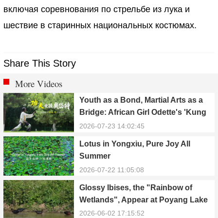
включая соревнования по стрельбе из лука и
шествие в старинных национальных костюмах.
Share This Story
More Videos
Youth as a Bond, Martial Arts as a
Bridge: African Girl Odette's 'Kung
Fu Dream'
2026-07-23 14:02:45
Lotus in Yongxiu, Pure Joy All
Summer
2026-07-22 11:05:08
Glossy Ibises, the "Rainbow of
Wetlands", Appear at Poyang Lake
in Yongxiu
2026-06-02 17:15:52