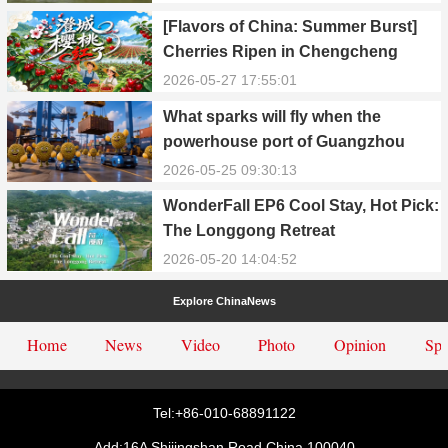
[Flavors of China: Summer Burst]
Cherries Ripen in Chengcheng
County
2026-05-27 17:55:01
What sparks will fly when the
powerhouse port of Guangzhou
Nansha meets Thailand’s creamy
2026-05-25 09:30:13
and irresistible “durian students”?
WonderFall EP6 Cool Stay, Hot Pick:
The Longgong Retreat
2026-05-20 14:04:52
Explore ChinaNews
Home
News
Video
Photo
Opinion
Spe
Tel:+86-010-68891122
Add:16A Shijingshan Road,China.100040