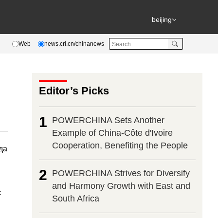
beijing
Web
news.cri.cn/chinanews
Editor’s Picks
1
POWERCHINA Sets Another
Example of China-Côte d'Ivoire
Cooperation, Benefiting the People
да
2
POWERCHINA Strives for Diversify
and Harmony Growth with East and
с
South Africa