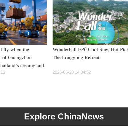
l fly when the
WonderFall EP6 Cool Stay, Hot Pic
t of Guangzhou
The Longgong Retreat
hailand’s creamy and
rian students”?
:13
2026-05-20 14:04:52
Explore ChinaNews