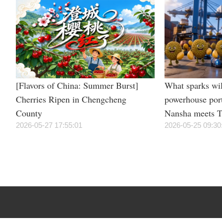
[Flavors of China: Summer Burst]
What sparks wil
Cherries Ripen in Chengcheng
powerhouse por
County
Nansha meets T
2026-05-27 17:55:01
irresistible “du
2026-05-25 09:30