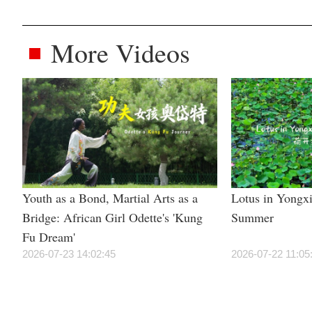
More Videos
Youth as a Bond, Martial Arts as a
Lotus in Yongxi
Bridge: African Girl Odette's 'Kung
Summer
Fu Dream'
2026-07-23 14:02:45
2026-07-22 11:05