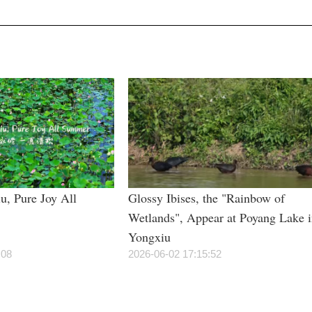
u, Pure Joy All
Glossy Ibises, the "Rainbow of
Wetlands", Appear at Poyang Lake 
Yongxiu
:08
2026-06-02 17:15:52