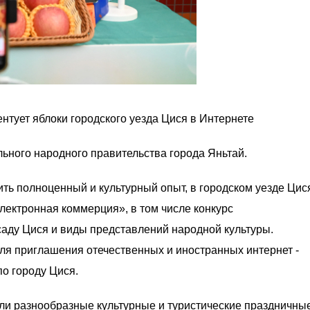
тует яблоки городского уезда Цися в Интернете
ного народного правительства города Яньтай.
ь полноценный и культурный опыт, в городском уезде Цис
электронная коммерция», в том числе конкурс
саду Цися и виды представлений народной культуры.
я приглашения отечественных и иностранных интернет -
по городу Цися.
и разнообразные культурные и туристические праздничны