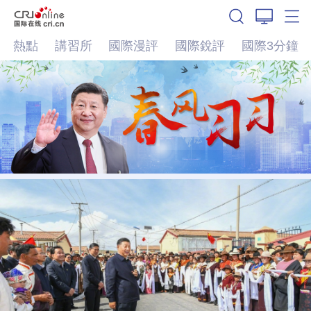
熱點
講習所
國際漫評
國際銳評
國際3分鐘