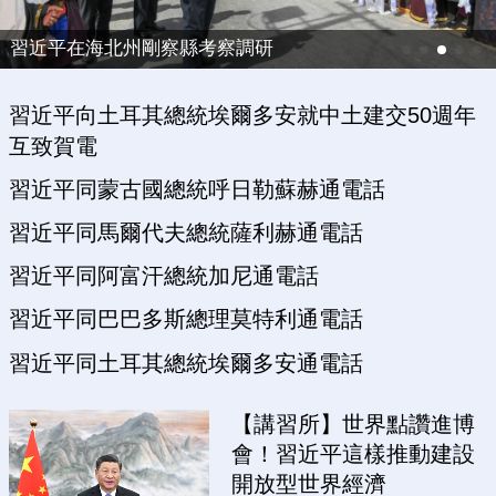
習近平在海北州剛察縣考察調研
習近平向土耳其總統埃爾多安就中土建交50週年
互致賀電
習近平同蒙古國總統呼日勒蘇赫通電話
習近平同馬爾代夫總統薩利赫通電話
習近平同阿富汗總統加尼通電話
習近平同巴巴多斯總理莫特利通電話
習近平同土耳其總統埃爾多安通電話
【講習所】世界點讚進博
會！習近平這樣推動建設
開放型世界經濟