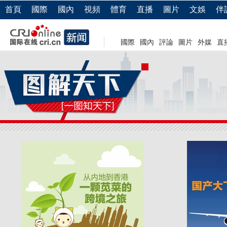
首頁
國際
國內
視頻
體育
直播
圖片
文娛
伴
國際
國內
評論
圖片
外媒
直