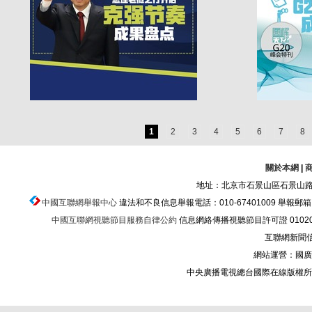
1
2
3
4
5
6
7
8
關於本網
|
地址：北京市石景山區石景山路乙
中國互聯網舉報中心
違法和不良信息舉報電話：010-67401009 舉報郵箱：ju
中國互聯網視聽節目服務自律公約
信息網絡傳播視聽節目許可證 010200
互聯網新聞信息
網站運營：國廣
中央廣播電視總台國際在線版權所有