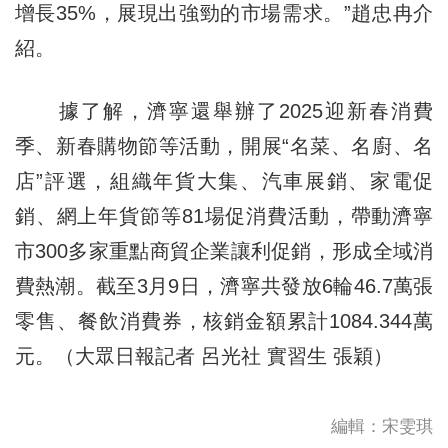
增長35%，展現出強勁的市場需求。”趙忠冉介
紹。
據了解，濟寧還舉辦了2025迎新春消費
季、新春購物節等活動，開展“名菜、名廚、名
店”評選，組織年貨大集、汽車展銷、家電促
銷、網上年貨節等81場促消費活動，帶動濟寧
市300多家重點商貿企業讓利促銷，形成全域消
費熱潮。截至3月9日，濟寧共發放6輪46.7萬張
零售、餐飲消費券，核銷金額累計1084.344萬
元。（大眾日報記者 呂光社 實習生 張穎）
編輯：宋雯琪