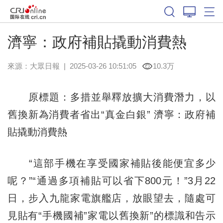
濟寧：政府補貼撬動消費熱
來源：
大眾日報
|
2025-03-26 10:51:05
10.3万
原標題：多措並舉釋放擴大消費潛力，以
舊換新為消費者省出“真金白銀” 濟寧：政府補
貼撬動消費熱
“這部手機在享受國家補貼後能便宜多少
呢？”“通過多項補貼可以省下800元！”3月22
日，步入九龍家電旗艦店，放眼望去，隨處可
見貼有“手機國補”家電以舊換新”的標識和告示