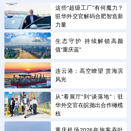
这些“超级工厂”有何魔力？
驻华外交官解码合肥智造新
力量
生态守护 持续解锁高颜
值“重庆蓝”
连云港：高空瞭望 赏海滨
风光
从“看展厅”到“谈落地”：驻
华外交官在皖抛出合作橄榄
枝
重庆机场2026年旅客吞吐