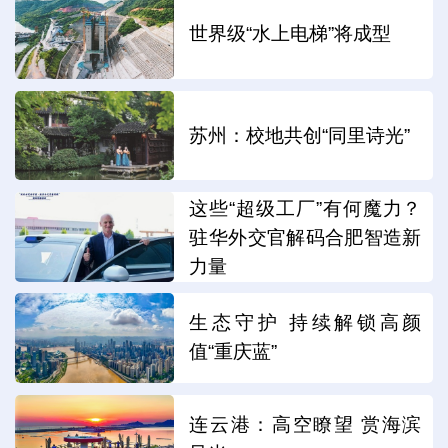
世界级“水上电梯”将成型
苏州：校地共创“同里诗光”
这些“超级工厂”有何魔力？
驻华外交官解码合肥智造新
力量
生态守护 持续解锁高颜
值“重庆蓝”
连云港：高空瞭望 赏海滨