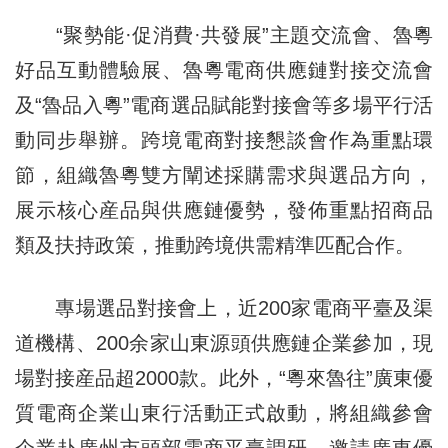
“聚勢能·促消費·共發展”主題交流會、魯粵
好品互動體驗展、魯粵電商供應鏈對接交流會
及“魯品入粵”電商選品賦能對接會等多場平行活
動同步舉辦。跨境電商對接懇談會作為重點環
節，組織魯粵雙方闡述採購需求與選品方向，
展示核心産品與供應鏈優勢，發佈重點招商品
類及扶持政策，推動跨境供需精準匹配合作。
專場選品對接會上，近200家電商平臺及渠
道機構、200余家山東源頭供應鏈企業參加，現
場對接産品超2000款。此外，“粵來魯往”廣東優
質電商企業山東行活動正式啟動，將組織參會
企業赴廣州市頭部電商平臺調研，邀請廣東優