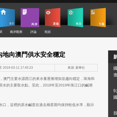
聞
兩岸觀察
評論
視頻
內地向澳門供水安全穩定
 2019-03-11 17:45:23
來源: 新華社
示，澳門主要水源西江的來水量逐漸增加並趨向穩定，珠海和
水的主要取水點。至此，2018年至2019年珠江口的鹹潮
9
水口，這裡的原水鹹度在過去兩星期均保持較低水準，顯示