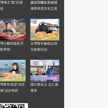
灣博主“闖”武漢
邂逅鄂爾多斯婚禮
頭
感受草原文化之美
灣少數民族歌手
台灣青年解鎖沙漠
歌寄情
文旅新玩法
灣青年見證“光伏
識江南名士 立仁義
城”治沙奇跡
風骨