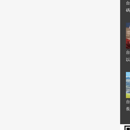
台
碼
台
以
台
長