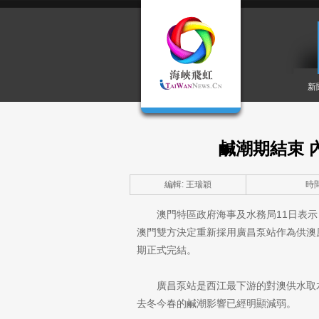
新
鹹潮期結束 
編輯: 王瑞穎
時間:
澳門特區政府海事及水務局11日表
澳門雙方決定重新採用廣昌泵站作為供澳原
期正式完結。
廣昌泵站是西江最下游的對澳供水取
去冬今春的鹹潮影響已經明顯減弱。