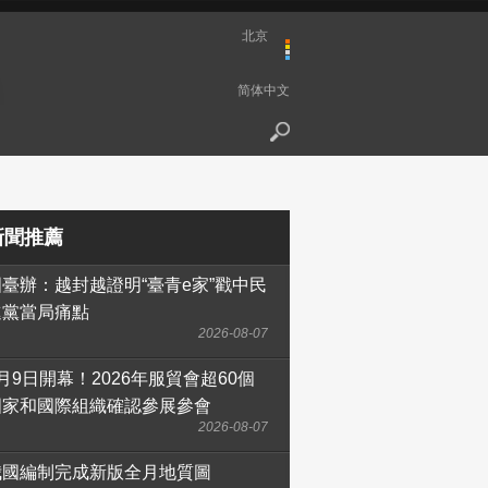
北京
简体中文
新聞推薦
國臺辦：越封越證明“臺青e家”戳中民
進黨當局痛點
2026-08-07
月9日開幕！2026年服貿會超60個
國家和國際組織確認參展參會
2026-08-07
我國編制完成新版全月地質圖