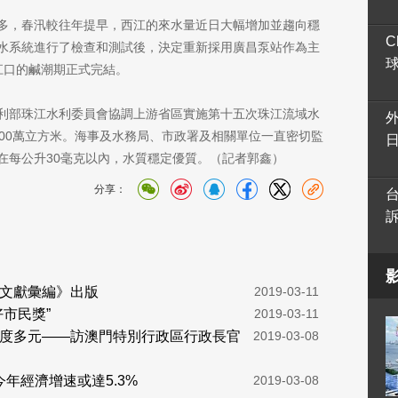
多，春汛較往年提早，西江的來水量近日大幅增加並趨向穩
C
水系統進行了檢查和測試後，決定重新採用廣昌泵站作為主
珠江口的鹹潮期正式完結。
利部珠江水利委員會協調上游省區實施第十五次珠江流域水
000萬立方米。海事及水務局、市政署及相關單位一直密切監
在每公升30毫克以內，水質穩定優質。（記者郭鑫）
分享：
文獻彙編》出版
  2019-03-11
好市民獎”
  2019-03-11
度多元——訪澳門特別行政區行政長官
  2019-03-08
年經濟增速或達5.3%
  2019-03-08