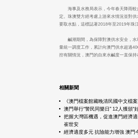
海事及水務局表示，今年春天降雨較
定。珠澳雙方經考慮上游來水情況並對供
要取水點，這標誌著2018年至2019年
鹹潮期間，為保障對澳供水安全，水
量統一調度工作，累計向澳門供水超過4
控有關情況，澳門的自來水鹹度一直保持
相關新聞
《澳門檔案館藏晚清民國中文檔案
澳門舉行“警民同樂日” 12人獲頒“
把握大灣區機遇，促進澳門經濟適
崔世安
經濟適度多元 抗險能力增強 澳門今