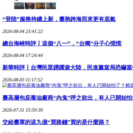
“登陸”服務持續上新，臺胞跨海而來更有底氣
2026-08-04 23:41:22
總台海峽時評丨這個“八一”，“台獨”分子心慌慌
2026-08-04 17:24:44
新華時評丨台灣民眾踴躍遊大陸，民進黨當局恐嚇當
2026-08-03 11:17:52
臺高層包庇毒油廠商“內鬼”呼之欲出，有人已開始怕
2026-07-31 15:59:39
交給臺軍的這九億“買路錢”買的是什麼路？