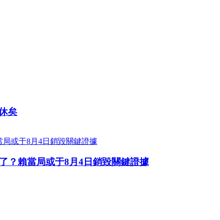
休矣
了？賴當局或于8月4日銷毀關鍵證據