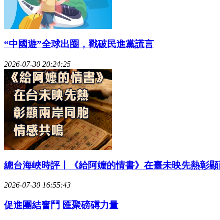
“中國遊”全球出圈，戳破民進黨謊言
2026-07-30 20:24:25
總台海峽時評丨《給阿嬤的情書》在臺未映先熱彰顯
2026-07-30 16:55:43
促進團結奮鬥 匯聚磅礡力量