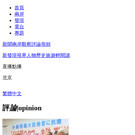
首頁
兩岸
發現
電台
專題
新聞
兩岸觀察
評論
視頻
新發現
視界
人物
歷史
旅遊
輕閱讀
直播
點播
北京
繁體中文
評
論
|
opinion