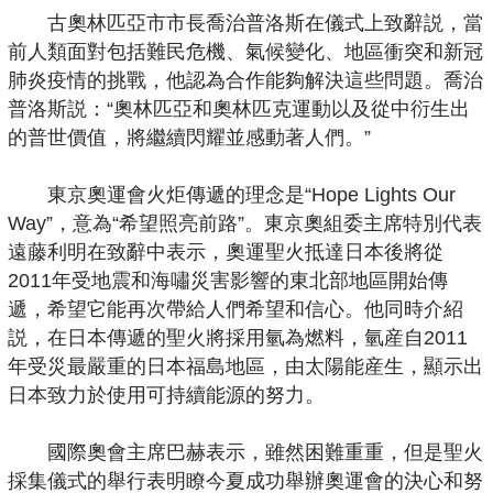
古奧林匹亞市市長喬治普洛斯在儀式上致辭説，當
前人類面對包括難民危機、氣候變化、地區衝突和新冠
肺炎疫情的挑戰，他認為合作能夠解決這些問題。喬治
普洛斯説：“奧林匹亞和奧林匹克運動以及從中衍生出
的普世價值，將繼續閃耀並感動著人們。”
東京奧運會火炬傳遞的理念是“Hope Lights Our
Way”，意為“希望照亮前路”。東京奧組委主席特別代表
遠藤利明在致辭中表示，奧運聖火抵達日本後將從
2011年受地震和海嘯災害影響的東北部地區開始傳
遞，希望它能再次帶給人們希望和信心。他同時介紹
説，在日本傳遞的聖火將採用氫為燃料，氫産自2011
年受災最嚴重的日本福島地區，由太陽能産生，顯示出
日本致力於使用可持續能源的努力。
國際奧會主席巴赫表示，雖然困難重重，但是聖火
採集儀式的舉行表明瞭今夏成功舉辦奧運會的決心和努