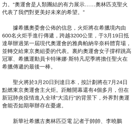
力。“奧運會是人類團結的有力展示……奧林匹克聖火
代表了我們對更美好未來的希望。”
據希臘奧委會公佈的信息，火炬將在希臘境內由
600名火炬手進行傳遞，跨越3200公里，于3月19日抵
達舉辦過第一屆現代奧運會的雅典帕納辛奈科體育場，
並轉交給東京奧組委的代表。裏約奧運會女子撐桿跳高
冠軍、希臘運動員卡特琳娜·斯特凡尼季將擔任聖火在
希臘傳遞的最後一棒。
聖火將於3月20日到達日本，按計劃將在7月24日
點燃東京奧運會主火炬。距離開幕還有4個多月，但在
新冠肺炎疫情進入全球“大流行”的背景下，外界對奧運
會能否如期舉辦存在憂慮。
新華社希臘古奧林匹亞電 記者于帥帥、李曉鵬