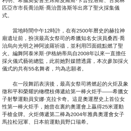
利明、希臘奧委會主席斯皮羅斯·卡普拉洛斯、古奧林
匹亞市市長喬治斯·喬治普洛斯等出席了聖火採集儀
式。
當地時間中午12時許，在有2500年曆史的赫拉神
廟遺址前，扮演最高女祭司的希臘知名女演員桑西·喬
治烏向光明之神阿波羅祈禱，並利用凹面鏡點燃了聖
火。編舞阿泰米斯·伊格納蒂烏自2008年以來一直擔任
採火儀式藝術總監，此前她對媒體透露，本次參加採火
儀式的共有55名舞者，均為志願者。
在一段舞蹈表演後，最高女祭司將燃起的火炬及象
徵和平和榮耀的橄欖枝傳遞給第一棒火炬手——希臘女
子射擊運動員安娜·克拉卡奇。這是奧運歷史上首位女
性第一棒火炬手，她曾在裏約奧運會上贏得25米運動
手槍金牌。火炬傳遞第二棒為2004年雅典奧運會女子
馬拉松冠軍、日本前運動員野口瑞希。