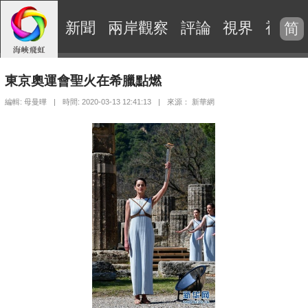
新聞
兩岸觀察
評論
視界
視頻
简
東京奧運會聖火在希臘點燃
編輯: 母曼曄
|
時間: 2020-03-13 12:41:13
|
來源： 新華網