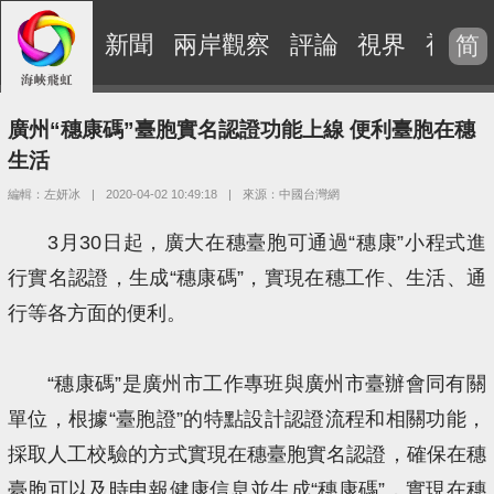
新聞
兩岸觀察
評論
視界
視頻
简
廣州“穗康碼”臺胞實名認證功能上線 便利臺胞在穗
生活
編輯：左妍冰
|
2020-04-02 10:49:18
|
來源：中國台灣網
3月30日起，廣大在穗臺胞可通過“穗康”小程式進
行實名認證，生成“穗康碼”，實現在穗工作、生活、通
行等各方面的便利。
“穗康碼”是廣州市工作專班與廣州市臺辦會同有關
單位，根據“臺胞證”的特點設計認證流程和相關功能，
採取人工校驗的方式實現在穗臺胞實名認證，確保在穗
臺胞可以及時申報健康信息並生成“穗康碼”，實現在穗