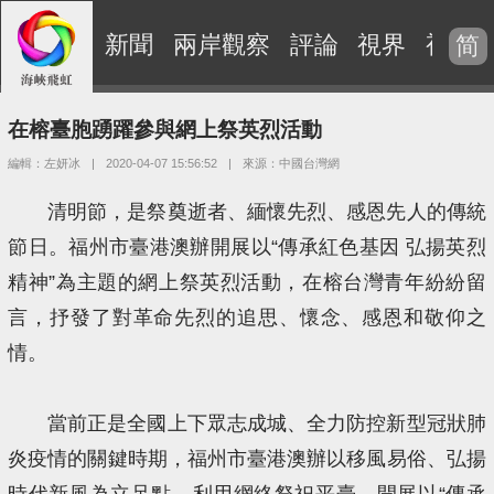
新聞
兩岸觀察
評論
視界
視頻
简
在榕臺胞踴躍參與網上祭英烈活動
編輯：左妍冰
|
2020-04-07 15:56:52
|
來源：中國台灣網
清明節，是祭奠逝者、緬懷先烈、感恩先人的傳統
節日。福州市臺港澳辦開展以“傳承紅色基因 弘揚英烈
精神”為主題的網上祭英烈活動，在榕台灣青年紛紛留
言，抒發了對革命先烈的追思、懷念、感恩和敬仰之
情。
當前正是全國上下眾志成城、全力防控新型冠狀肺
炎疫情的關鍵時期，福州市臺港澳辦以移風易俗、弘揚
時代新風為立足點，利用網絡祭祀平臺，開展以“傳承