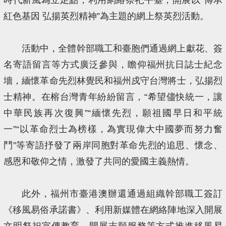
紅色基因 弘揚英烈精神”為主題的網上祭英烈活動。
活動中，全體幹部職工和臺胞們通過網上獻花、簽
名寄語留言等方式廣泛參與，瞻仰福州抗日誌士紀念
墻，緬懷革命先烈林覺民和福州戍守台灣將士，弘揚烈
士精神。在榕台灣青年紛紛留言，“希望儘快統一，讓
中華民族再次復興”“緬懷先烈，願祖國早日和平統
一”“以革命烈士為榜樣，為實現偉大中國夢而努力奮
鬥”等寄語抒發了兩岸同胞對革命先烈的追思、懷念、
感恩和敬仰之情，激發了共同的愛國主義熱情。
此外，福州市臺港澳辦還通過組織幹部職工簽訂
《移風易俗承諾書》、利用新媒體在網絡陣地深入開展
文明祭祀宣傳教育、開展志願服務等方式推進移風易