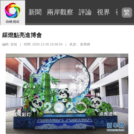
新聞
兩岸觀察
評論
視界
視頻
繁
綵燈點亮進博會
編輯: 張旭
|
時間: 2020-11-05 15:58:54
|
來源： 新華網