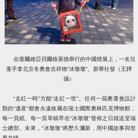
在塞爾維亞貝爾格萊德舉行的中國燈展上，一名兒
童手拿北京冬奧會吉祥物“冰墩墩”。新華社發（王韡
攝）
“走紅一時”方能“走紅一世”。任何一屆奧運會設計
類的“遺産”都會永遠收藏在瑞士國際奧林匹克博物館，
每一頁紙、每一頁草稿早在“冰墩墩”發佈之日就送至瑞
士總部。未來，“冰墩墩”將歷久彌新，用中國故事與世
界共情。