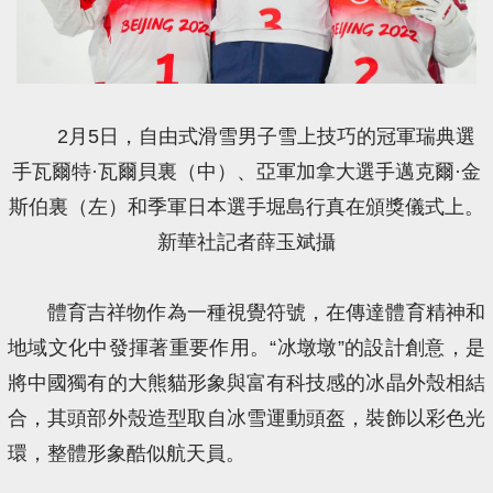
2月5日，自由式滑雪男子雪上技巧的冠軍瑞典選
手瓦爾特·瓦爾貝裏（中）、亞軍加拿大選手邁克爾·金
斯伯裏（左）和季軍日本選手堀島行真在頒獎儀式上。
新華社記者薛玉斌攝
體育吉祥物作為一種視覺符號，在傳達體育精神和
地域文化中發揮著重要作用。“冰墩墩”的設計創意，是
將中國獨有的大熊貓形象與富有科技感的冰晶外殼相結
合，其頭部外殼造型取自冰雪運動頭盔，裝飾以彩色光
環，整體形象酷似航天員。