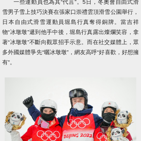
一些運動員也為其“代言”。5日，冬奧會自由式滑
雪男子雪上技巧決賽在張家口崇禮雲頂滑雪公園舉行，
日本自由式滑雪運動員堀島行真奪得銅牌。當吉祥
物“冰墩墩”遞到他手中後，堀島行真露出燦爛笑容，拿
著“冰墩墩”不斷向觀眾招手示意。而在社交媒體上，眾
多外國媒體爭先“曬冰墩墩”，網友高呼“好喜歡，好想擁
有”。