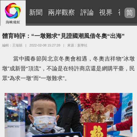
新聞
兩岸觀察
評論
視界
視頻
简
體育時評：“一墩難求”見證國潮風借冬奧“出海”
編輯：王瑞穎
|
2022-02-08 15:27:28
|
來源：新華社
當中國春節與北京冬奧會相遇，冬奧吉祥物“冰墩
墩”成新晉“頂流”，不論是在特許商店還是網購平臺，民
眾“為求一墩”而“一墩難求”。