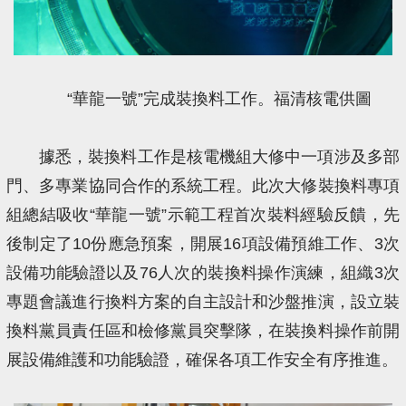
“華龍一號”完成裝換料工作。福清核電供圖
據悉，裝換料工作是核電機組大修中一項涉及多部
門、多專業協同合作的系統工程。此次大修裝換料專項
組總結吸收“華龍一號”示範工程首次裝料經驗反饋，先
後制定了10份應急預案，開展16項設備預維工作、3次
設備功能驗證以及76人次的裝換料操作演練，組織3次
專題會議進行換料方案的自主設計和沙盤推演，設立裝
換料黨員責任區和檢修黨員突擊隊，在裝換料操作前開
展設備維護和功能驗證，確保各項工作安全有序推進。