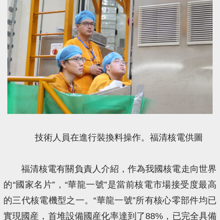
技術人員在進行裝換料操作。福清核電供圖
福清核電有關負責人介紹，作為我國核電走向世界
的“國家名片”，“華龍一號”是當前核電市場接受度最高
的三代核電機型之一。“華龍一號”所有核心零部件均已
實現國産，首堆設備國産化率達到了88%，已完全具備