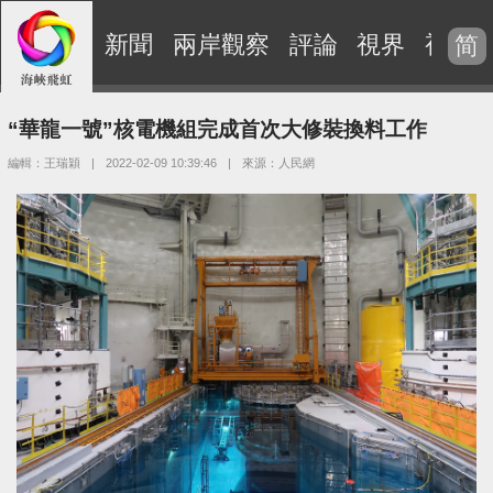
新聞
兩岸觀察
評論
視界
視頻
简
“華龍一號”核電機組完成首次大修裝換料工作
編輯：王瑞穎
|
2022-02-09 10:39:46
|
來源：人民網