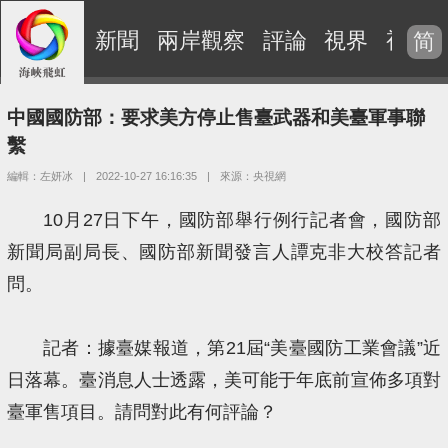
新聞
兩岸觀察
評論
視界
視頻
简
中國國防部：要求美方停止售臺武器和美臺軍事聯
繫
編輯：左妍冰
|
2022-10-27 16:16:35
|
來源：央視網
10月27日下午，國防部舉行例行記者會，國防部
新聞局副局長、國防部新聞發言人譚克非大校答記者
問。
記者：據臺媒報道，第21屆“美臺國防工業會議”近
日落幕。臺消息人士透露，美可能于年底前宣佈多項對
臺軍售項目。請問對此有何評論？