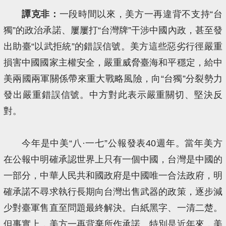
譚克非：
一段時間以來，美方一再違背不支持“台
獨”的政治承諾、屢屢打“台灣牌”干涉中國內政，甚至發
出助臺“以武拒統”的錯誤信號。美方這些惡劣行徑嚴重
損害中國國家主權安全，嚴重威脅臺海和平穩定，給中
美兩國兩軍關係帶來重大戰略風險，向“台獨”分裂勢力
發出嚴重錯誤信號。中方對此表示嚴重關切、堅決反
對。
今年是中美“八·一七”公報發表40週年。當年美方
在公報中明確承認世界上只有一個中國，台灣是中國的
一部分，中華人民共和國政府是中國唯一合法政府，明
確承諾不尋求執行長期向台灣出售武器的政策，逐步減
少對臺軍售直至問題最終解決。白紙黑字、一清二楚。
但事實上，美方一再背棄所作承諾。特別是近年來，美