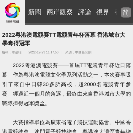
新聞
兩岸觀察
評論
視界
視頻
简
2022粵港澳電競賽TT電競青年杯落幕 香港城市大
學奪得冠軍
編輯：母曼曄
|
2022-12-23 11:17:56
|
來源：中國新聞網
2022粵港澳電競賽——首屆TT電競青年杯近日落
幕。作為粵港澳電競文化季系列活動之一，本次賽事吸
引了來自中日韓30多所高校，超2000名電競青年參
賽。經過近一個月的角逐，最終由來自香港城市大學的
戰隊捧得冠軍獎盃。
大賽指導單位為廣東省電子競技運動協會、中國香
港電競總會、澳門電子競技總會、粵港澳大灣區青年總