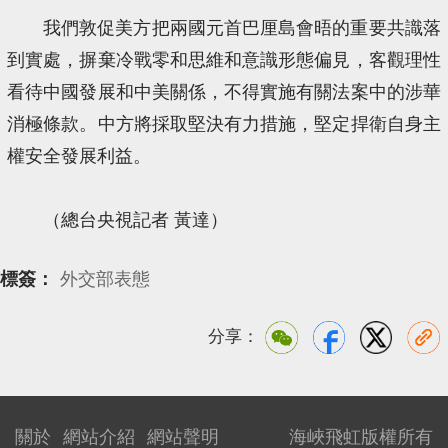
我們敦促美方把兩國元首巴厘島會晤的重要共識落
到實處，摒棄冷戰零和思維和意識形態偏見，客觀理性
看待中國發展和中美關係，不得實施有關法案中的涉華
消極條款。中方將採取堅決有力措施，堅定捍衛自身主
權安全發展利益。
（總台央視記者 黃達）
標簽：
外交部表態
分享：
關於
網站介紹
網站聲明
海峽飛虹版權所有