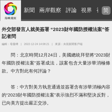
新聞
兩岸觀察
評論
視界
視頻
简
外交部發言人就美簽署 “2023財年國防授權法案”答
記者問
編輯：母曼曄
|
2022-12-24 14:08:21
|
來源：央視新聞客戶端
問：北京時間12月24日，美國總統拜登將“2023財
年國防授權法案”簽署成法，該案包含大量涉華消極條
款。中方對此有何評論？
答：中方對美方執意通過並簽署含有涉華消極內容
的“2023財年國防授權法案”表示強烈不滿和堅決反對，
已向美方提出嚴正交涉。