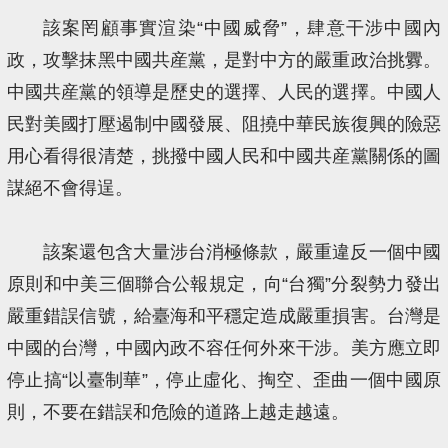
該案罔顧事實渲染“中國威脅”，肆意干涉中國內
政，攻擊抹黑中國共産黨，是對中方的嚴重政治挑釁。
中國共産黨的領導是歷史的選擇、人民的選擇。中國人
民對美國打壓遏制中國發展、阻撓中華民族復興的險惡
用心看得很清楚，挑撥中國人民和中國共産黨關係的圖
謀絕不會得逞。
該案還包含大量涉台消極條款，嚴重違反一個中國
原則和中美三個聯合公報規定，向“台獨”分裂勢力發出
嚴重錯誤信號，給臺海和平穩定造成嚴重損害。台灣是
中國的台灣，中國內政不容任何外來干涉。美方應立即
停止搞“以臺制華”，停止虛化、掏空、歪曲一個中國原
則，不要在錯誤和危險的道路上越走越遠。