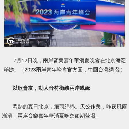
7月12日晚，兩岸音樂嘉年華消夏晚會在北京海淀
舉辦。（2023兩岸青年峰會官方圖，中國台灣網 發）
以歌會友，動人音符銜續兩岸親緣
悶熱的夏日北京，細雨綿綿。天公作美，昨夜風雨
漸消，兩岸音樂嘉年華消夏晚會如期登場。