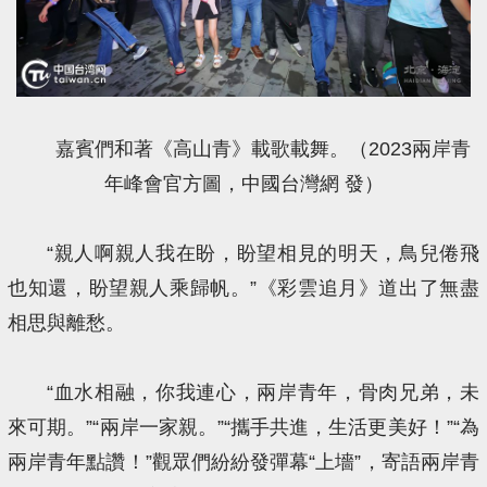
嘉賓們和著《高山青》載歌載舞。（2023兩岸青
年峰會官方圖，中國台灣網 發）
“親人啊親人我在盼，盼望相見的明天，鳥兒倦飛
也知還，盼望親人乘歸帆。”《彩雲追月》道出了無盡
相思與離愁。
“血水相融，你我連心，兩岸青年，骨肉兄弟，未
來可期。”“兩岸一家親。”“攜手共進，生活更美好！”“為
兩岸青年點讚！”觀眾們紛紛發彈幕“上墻”，寄語兩岸青