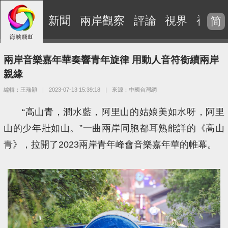
新聞
兩岸觀察
評論
視界
視頻
简
兩岸音樂嘉年華奏響青年旋律 用動人音符銜續兩岸
親緣
編輯：王瑞穎
|
2023-07-13 15:39:18
|
來源：中國台灣網
“高山青，澗水藍，阿里山的姑娘美如水呀，阿里
山的少年壯如山。”一曲兩岸同胞都耳熟能詳的《高山
青》，拉開了2023兩岸青年峰會音樂嘉年華的帷幕。