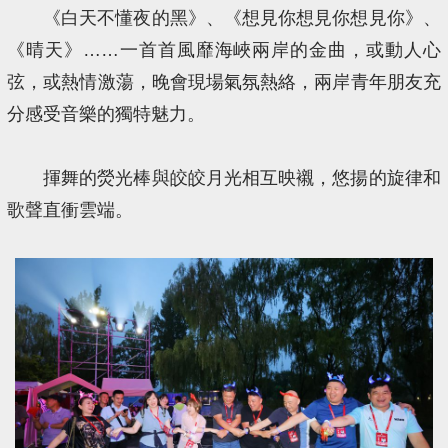
《白天不懂夜的黑》、《想見你想見你想見你》、
《晴天》……一首首風靡海峽兩岸的金曲，或動人心
弦，或熱情激蕩，晚會現場氣氛熱絡，兩岸青年朋友充
分感受音樂的獨特魅力。
揮舞的熒光棒與皎皎月光相互映襯，悠揚的旋律和
歌聲直衝雲端。