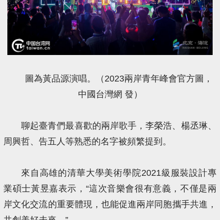
圖為黃品源演唱。（2023兩岸青年峰會官方圖，
中國台灣網 發）
聊起臺青們最喜歡的兩岸歌手，李榮浩、楊丞琳、
周興哲、告五人等熟悉的名字被頻繁提到。
來自高雄的清華大學美術學院2021級服裝設計專
業碩士黃昱嘉表示，“這次音樂會很有意義，不僅是兩
岸文化交流的重要體現，也能促進兩岸同胞攜手共進，
共創美好未來。”