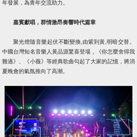
年發展，為青年交流助力。
嘉賓獻唱，群情激昂奏響時代篇章
聚光燈隨音樂起伏不斷變換,由紫到黃,明暗交替。
中國台灣知名音樂人黃品源驚喜登場，《你怎麼舍得我
難過》、《小薇》等經典歌曲勾起了大家的記憶，將消
夏晚會的氣氛推向了高潮。