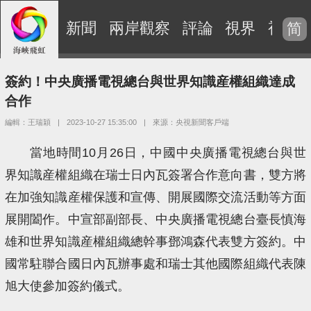
新聞
兩岸觀察
評論
視界
視頻
简
簽約！中央廣播電視總台與世界知識産權組織達成
合作
編輯：王瑞穎
|
2023-10-27 15:35:00
|
來源：央視新聞客戶端
當地時間10月26日，中國中央廣播電視總台與世
界知識産權組織在瑞士日內瓦簽署合作意向書，雙方將
在加強知識産權保護和宣傳、開展國際交流活動等方面
展開闔作。中宣部副部長、中央廣播電視總台臺長慎海
雄和世界知識産權組織總幹事鄧鴻森代表雙方簽約。中
國常駐聯合國日內瓦辦事處和瑞士其他國際組織代表陳
旭大使參加簽約儀式。