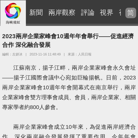
新聞
兩岸觀察
評論
視界
視頻
简
2023兩岸企業家峰會10週年年會舉行——促進經濟
合作 深化融合發展
編輯：左妍冰
|
2023-11-16 11:48:49
|
來源：人民日報
江蘇南京，揚子江畔，兩岸企業家峰會永久會址
——揚子江國際會議中心宛如巨輪揚帆。日前，2023
兩岸企業家峰會10週年年會開幕式在南京舉行，兩岸
企業家峰會雙方理事會成員、會員，兩岸企業家、相關
專家學者約800人參會。
兩岸企業家峰會成立10年來，為促進兩岸經濟合
作、深化兩岸融合發展發揮了重要作用。今年年會