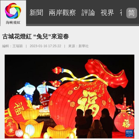
新聞
兩岸觀察
評論
視界
視頻
简
古城花燈紅 “兔兒”來迎春
編輯：王瑞穎
|
2023-01-16 17:25:22
|
來源：新華社