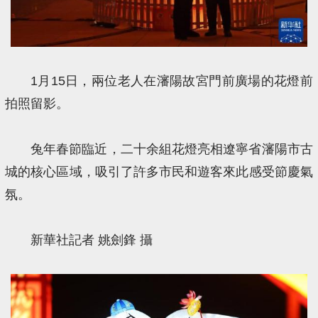
1月15日，兩位老人在瀋陽故宮門前廣場的花燈前
拍照留影。
兔年春節臨近，二十余組花燈亮相遼寧省瀋陽市古
城的核心區域，吸引了許多市民和遊客來此感受節慶氣
氛。
新華社記者 姚劍鋒 攝