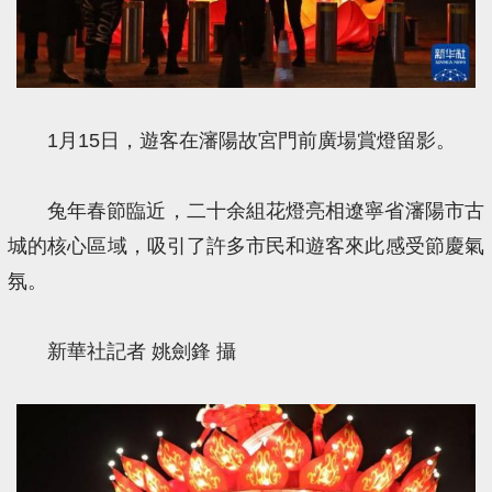
1月15日，遊客在瀋陽故宮門前廣場賞燈留影。
兔年春節臨近，二十余組花燈亮相遼寧省瀋陽市古
城的核心區域，吸引了許多市民和遊客來此感受節慶氣
氛。
新華社記者 姚劍鋒 攝