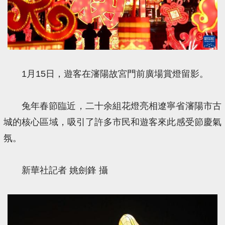
1月15日，遊客在瀋陽故宮門前廣場賞燈留影。
兔年春節臨近，二十余組花燈亮相遼寧省瀋陽市古
城的核心區域，吸引了許多市民和遊客來此感受節慶氣
氛。
新華社記者 姚劍鋒 攝