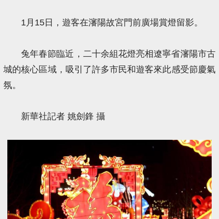
1月15日，遊客在瀋陽故宮門前廣場賞燈留影。
兔年春節臨近，二十余組花燈亮相遼寧省瀋陽市古
城的核心區域，吸引了許多市民和遊客來此感受節慶氣
氛。
新華社記者 姚劍鋒 攝