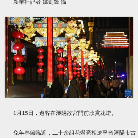
新華社記者 姚劍鋒 攝
1月15日，遊客在瀋陽故宮門前欣賞花燈。
兔年春節臨近，二十余組花燈亮相遼寧省瀋陽市古