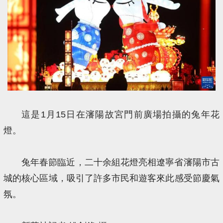
這是1月15日在瀋陽故宮門前廣場拍攝的兔年花
燈。
兔年春節臨近，二十余組花燈亮相遼寧省瀋陽市古
城的核心區域，吸引了許多市民和遊客來此感受節慶氣
氛。