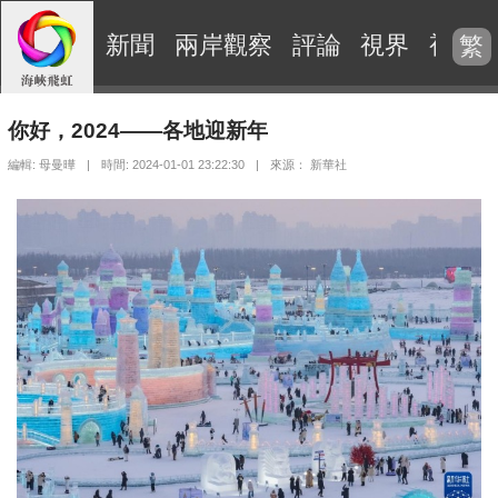
新聞
兩岸觀察
評論
視界
視頻
繁
你好，2024——各地迎新年
編輯: 母曼曄
|
時間: 2024-01-01 23:22:30
|
來源： 新華社