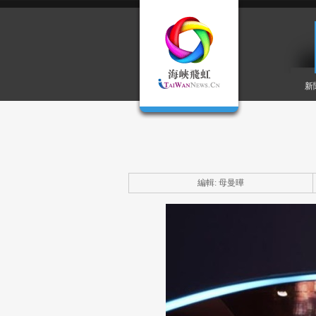
新
編輯: 母曼曄