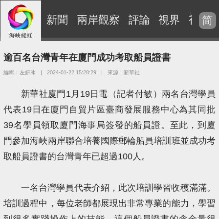
新聞
兩岸觀察
評論
視界
視頻
简
逾百名台灣青年在廈門成功考取船員證書
編輯：左妍冰
|
2024-01-22 15:28:29
|
來源：新華社
新華社廈門1月19日電（記者付敏）兩名台灣學員
代表19日在廈門自貿片區臺商發展服務中心為其同批
39名學員領取廈門海事局簽發的船員證。至此，到廈
門參加海峽兩岸聯合培養國際郵輪船員培訓班並成功考
取船員證書的台灣青年已超過100人。
一名台灣學員代表介紹，此次培訓學習收穫滿滿。
培訓過程中，每位老師都展現出非常專業的能力，學習
到很多實踐操作上的技能。這個船員證書的含金量很