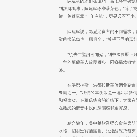
陳建斌的家鄉在溫州，當地將年夜飯
到故鄉風味，陳建斌琢磨著菜色，“除了寓
鮮，魚菜寓意‘年年有餘’，更是必不可少。
陳建斌説，為滿足食客的不同需求，
甜的松鼠魚也一應俱全，“希望不同的烹
“從去年聖誕節開始，到中國農曆正
一年的華僑華人放慢腳步，同鄉暢敘鄉情
落。
在洪都拉斯，洪都拉斯華僑總會副會
餐廳之一。“我們的年夜飯是一場鄉音鄉
和福建省。在華僑總會的組織下，大家在
在熟悉的鄉音中找到歸屬感和踏實感。
結合龍年，美中餐飲業聯合會主席胡
水蝦、招財進寶酒釀圓、張燈結綵藕餅夾