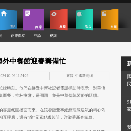
聞
兩岸觀察
評論
視頻
海外中餐館迎春籌備忙
24-02-06 11:54:26
來源: 中國新聞網
忙碌時刻。他們在接受中新社記者電話採訪時表示，對華僑
桌而餐，推杯換盞，是團圓，亦是中華傳統習俗的延續。
9
的喜慶氛圍撲面而來。在該餐廳董事總經理陳建斌的精心佈
相互呼應，還有“龍”元素點綴其間，洋溢著新春氣息。