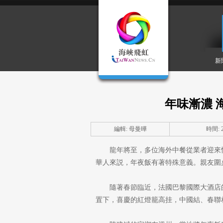
新
年味漸濃 
編輯: 母曼曄
時間: 20
龍年將至，多位海外中餐從業者迎來
華人來説，年夜飯有著特殊意義。親友圍
隨著春節臨近，法國巴黎國際大酒店
置下，喜慶的紅燈籠高挂，中國結、春聯