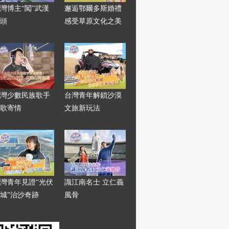
灣博主“闖”武漢
邂逅鄂爾多斯婚禮
頭
感受草原文化之美
灣少數民族歌手
台灣青年解鎖沙漠
歌寄情
文旅新玩法
灣青年見證“光伏
識江南名士 立仁義
城”治沙奇跡
風骨