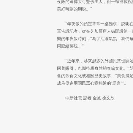
夜飯的選擇大可豐儉由人，但一頓滿載祝
美好時刻的期盼。”
“年夜飯的預定常常一桌難求，説明
軍告訴記者，從在芝加哥唐人街開設第一家
樂的年夜飯時刻，“為了活躍氣氛，我們
同延續傳統。”
“近年來，越來越多的外國民眾也開
國菜吸引，也期待親身體驗春節文化。”
含的飲食文化或相關歷史故事，“美食滿
成為促進兩國民眾心意相通的‘語言’”。
中新社電 記者 金旭 徐文欣