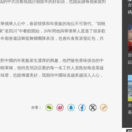
福的中式佳肴既能討個龍年的好彩頭，也能延續每個家庭對
台
碼
在華僑華人心中，春節情懷和年夜飯的地位不可替代。”胡曉
“老四川”中餐館開始，26年間他與華僑華人度過了很多歡
每年都會邀請舞龍舞獅團隊表演，也會向食客派發紅包，共
台
始對中國的年夜飯産生濃厚的興趣，他們被色香味俱佳的中
以
胡曉軍稱，他特意培訓店裏的每一名工作人員熟知每道菜蘊
足味蕾，也能傳遞美好，我期待中國味道越來越深入人心，
台
分享：
長