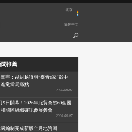
北京
简体中文
新聞推薦
國臺辦：越封越證明“臺青e家”戳中
民進黨當局痛點
2026-08-07
月9日開幕！2026年服貿會超60個國
家和國際組織確認參展參會
2026-08-07
我國編制完成新版全月地質圖