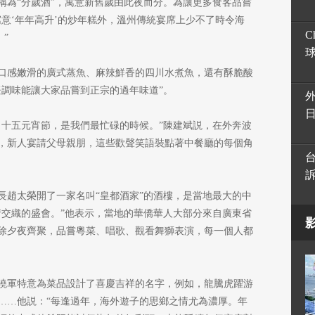
稱為“分歲酒”，寓意新舊歲由此夜而分。為讓更多食客品嘗
意‘年年高升’的炒年糕外，溫州傳統宴席上少不了時令海
C
”
口感嫩滑的廣式蒸魚、麻辣鮮香的四川水煮魚，還有酥脆酸
飪調味能讓大家品嘗到正宗的過年味道”。
月十五元宵節，是我們最忙碌的時候。”陳建斌説，在外奔波
，新人宴請父母親朋，這些歡聲笑語裝點著中餐廳的每個角
長趙太榮開了一家名叫“皇都酒家”的酒樓，是當地最大的中
情交織的盛會。”他表示，當地的華僑華人大部分來自廣東省
除夕夜齊聚，品嘗粵菜、唱歌、觀看舞獅表演，每一個人都
曉軍特意為菜品設計了喜慶吉祥的名字，例如，龍騰虎躍游
……他説：“每逢過年，海外遊子的思鄉之情尤為濃厚。年