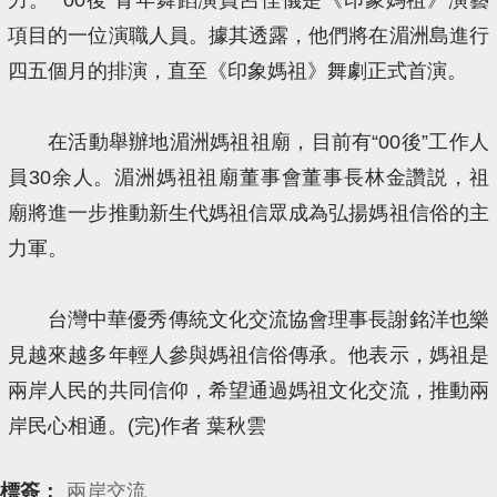
項目的一位演職人員。據其透露，他們將在湄洲島進行
四五個月的排演，直至《印象媽祖》舞劇正式首演。
在活動舉辦地湄洲媽祖祖廟，目前有“00後”工作人
員30余人。湄洲媽祖祖廟董事會董事長林金讚説，祖
廟將進一步推動新生代媽祖信眾成為弘揚媽祖信俗的主
力軍。
台灣中華優秀傳統文化交流協會理事長謝銘洋也樂
見越來越多年輕人參與媽祖信俗傳承。他表示，媽祖是
兩岸人民的共同信仰，希望通過媽祖文化交流，推動兩
岸民心相通。(完)作者 葉秋雲
標簽：
兩岸交流