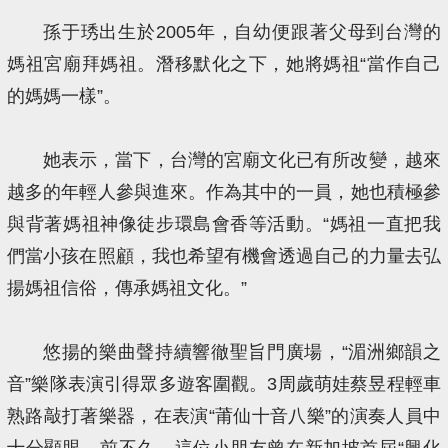
孫于琇出生於2005年，自幼便跟著父母到台灣的
媽祖宮廟拜媽祖。潛移默化之下，她將媽祖“當作自己
的媽媽一樣”。
她表示，當下，台灣的宮廟文化已有所改變，越來
越多的年輕人參與進來。作為其中的一員，她也積極參
與背著媽祖神像徒步環島會香等活動。“媽祖一直把我
們當小孩在照顧，我也希望有機會透過自己的力量去弘
揚媽祖信俗，傳承媽祖文化。”
悠揚的樂曲聲持續響徹聖旨門廣場，“湄洲鄉韻之
音”樂隊表演引得眾多遊客圍觀。3周歲萌娃蔡昱程輕車
熟路敲打著樂器，在表演“莆仙十音八樂”的演奏人員中
十分顯眼。前不久，這位小朋友曾在新加坡首屆“興化