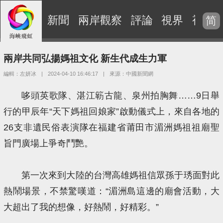
新聞
兩岸觀察
評論
視界
視頻
简
兩岸共同弘揚媽祖文化 新生代成生力軍
編輯：左妍冰
|
2024-04-10 16:46:17
|
來源：中國新聞網
哆頭英歌隊、湛江簕古龍、泉州拍胸舞……9日舉
行的甲辰年“天下媽祖回娘家”啟動儀式上，來自各地的
26支非遺民俗表演隊在福建省莆田市湄洲媽祖祖廟聖
旨門廣場上爭奇鬥艷。
第一次來到大陸的台灣高雄媽祖信眾孫于琇面對此
熱鬧場景，不禁驚嘆道：“湄洲島這邊的廟會活動，大
大超出了我的想像，好熱鬧，好精彩。”