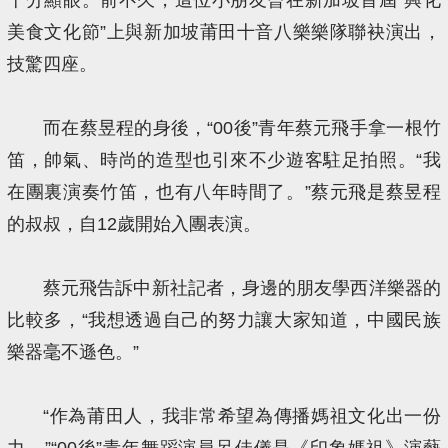
美食文化節”上與新加坡莆田十音八樂樂隊聯袂演出，
技驚四座。
而在蔡昱程的身後，“00後”青年蔡元飛手拿一根竹
笛，帥氣、時尚的造型也引來不少遊客駐足拍照。“我
在團裏演奏竹笛，也有八年時間了。”蔡元飛是蔡昱程
的叔叔，自12歲開始入團表演。
蔡元飛告訴中新社記者，身邊的朋友學西洋樂器的
比較多，“我想透過自己的努力讓大家知道，中國民族
樂器毫不遜色。”
“作為莆田人，我非常希望為傳播媽祖文化出一份
力。”“00後”青年舞蹈演員呂佳儀是《印象媽祖》演藝