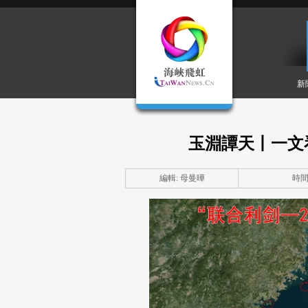
新
玉淵譚天丨一文
編輯: 母曼曄
時間: 