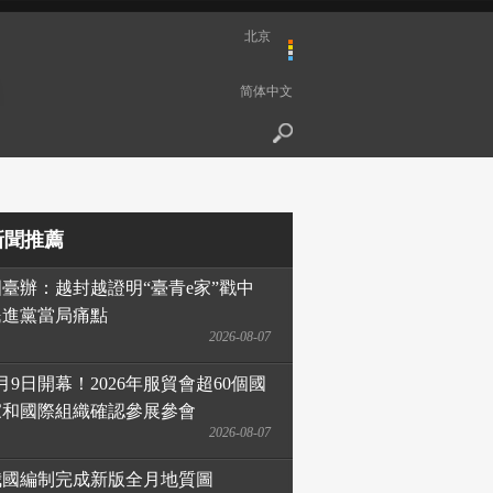
北京
简体中文
新聞推薦
國臺辦：越封越證明“臺青e家”戳中
民進黨當局痛點
2026-08-07
月9日開幕！2026年服貿會超60個國
家和國際組織確認參展參會
2026-08-07
我國編制完成新版全月地質圖