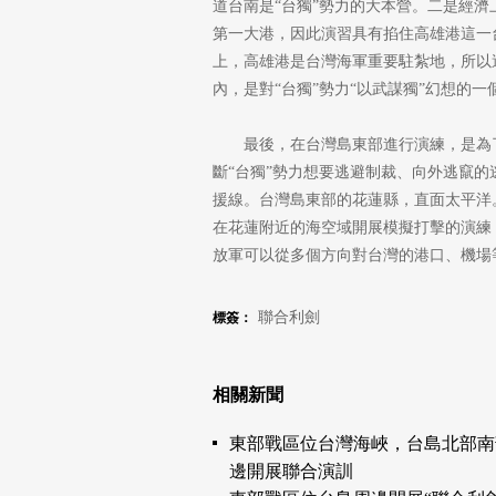
道台南是“台獨”勢力的大本營。二是經
第一大港，因此演習具有掐住高雄港這一
上，高雄港是台灣海軍重要駐紮地，所以
內，是對“台獨”勢力“以武謀獨”幻想的一
最後，在台灣島東部進行演練，是為
斷“台獨”勢力想要逃避制裁、向外逃竄的
援線。台灣島東部的花蓮縣，直面太平洋
在花蓮附近的海空域開展模擬打擊的演練
放軍可以從多個方向對台灣的港口、機場
聯合利劍
標簽：
相關新聞
東部戰區位台灣海峽，台島北部南
邊開展聯合演訓