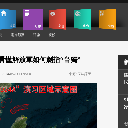
聞
兩岸觀察
評論
視頻
看懂解放軍如何劍指“台獨”
2024-05-23 11:56:00
來源: 玉淵譚天
9