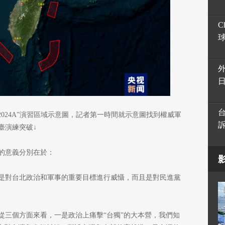
C
2024A”演習區域示意圖，記者第一時間就示意圖找到權威軍
臺演練突破↓
的意義分別在於：
是對台北政治和軍事的重要目標進行威懾，而且是對民進黨
從三個方面來看，一是政治上痛擊“台獨”的大本營，我們知