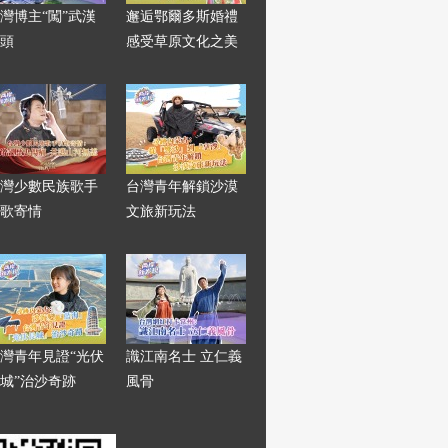
灣博主“闖”武漢
邂逅鄂爾多斯婚禮
頭
感受草原文化之美
灣少數民族歌手
台灣青年解鎖沙漠
歌寄情
文旅新玩法
灣青年見證“光伏
識江南名士 立仁義
城”治沙奇跡
風骨