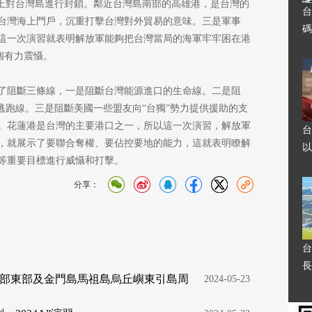
濟上對台灣島進行封鎖。鄰近台灣島南部的高雄港，是台灣的
台
台灣海上門戶，沉重打擊台灣對外貿易的意味。三是軍事
碼
這一次演習就表明解放軍能夠把台灣當局的海軍牢牢困在港
個有力震懾。
了阻斷三條線，一是阻斷台灣能源進口的生命線。二是阻
逃跑線。三是阻斷美國一些盟友向“台獨”勢力提供援助的支
。花蓮港是台灣的主要港口之一，所以這一次演習，解放軍
台
，就展示了要聯合奪權、要佔控要地的能力，這就表明瞭解
以
等重要目標進行威懾和打擊。
分享：
台
長
部東部及金門島馬祖島烏丘嶼東引島周
  2024-05-23