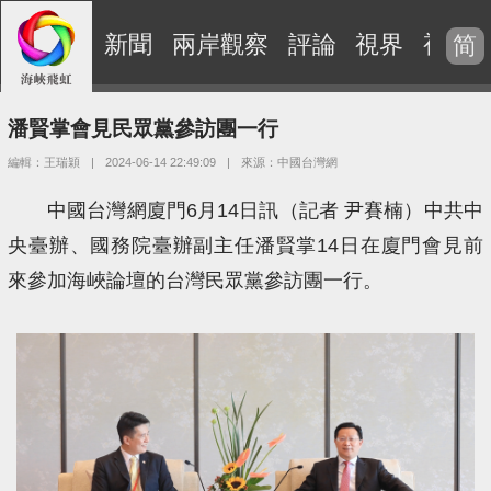
新聞
兩岸觀察
評論
視界
視頻
简
潘賢掌會見民眾黨參訪團一行
編輯：王瑞穎
|
2024-06-14 22:49:09
|
來源：中國台灣網
中國台灣網廈門6月14日訊（記者 尹賽楠）中共中
央臺辦、國務院臺辦副主任潘賢掌14日在廈門會見前
來參加海峽論壇的台灣民眾黨參訪團一行。