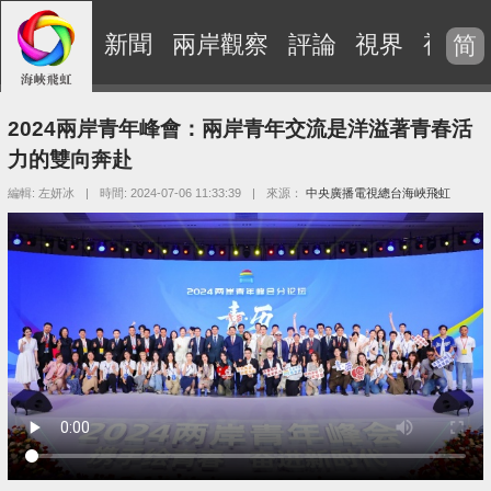
新聞
兩岸觀察
評論
視界
視頻
简
2024兩岸青年峰會：兩岸青年交流是洋溢著青春活
力的雙向奔赴
編輯: 左妍冰
|
時間: 2024-07-06 11:33:39
|
來源：
中央廣播電視總台海峽飛虹