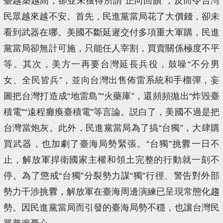
臺越築越高，卻並未獲得所謂“正向回饋”，反而令台灣
民眾越來越不安。首先，民進黨當局花了大價錢，卻未
看到武器在哪。美國不斷延遲交付多項重大軍購，民進
黨當局卻無計可施，只能任人宰割，買賣關係極度不平
等。其次，美方一再要台灣延長兵役，鼓噪“不分男
女、全民皆兵”，並向台灣出售佈雷系統和手榴彈，妄
圖把台灣打造成“地雷島”“火藥庫”，還頻頻拋出“炸毀臺
積電”“遠程癱瘓臺積電”等言論。説白了，美國不過是把
台灣當炮灰。此外，民進黨當局為了搞“台獨”，大肆購
買武器，也加劇了臺海局勢緊張。“台獨”挑釁一日不
止，解放軍捍衛國家主權和領土完整的行動就一刻不
停。為了懲戒“台獨”分裂勢力謀“獨”行徑、警告對外部
勢力干涉挑釁，解放軍在臺海周邊演練已呈現常態化趨
勢。因民進黨當局而引發的臺海局勢不穩，也讓台灣民