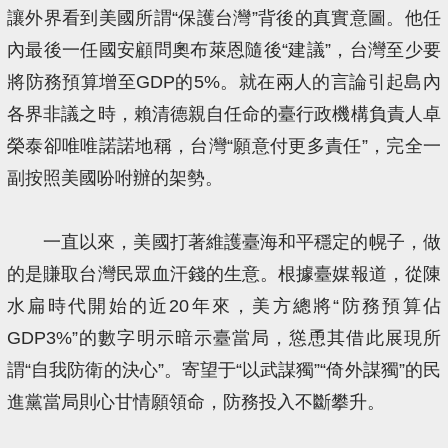
讓外界看到美國所謂“保護台灣”背後的真實意圖。他任
內最後一任國安顧問奧布萊恩隨後“建議”，台灣至少要
將防務預算增至GDP的5%。就在兩人的言論引起島內
各界非議之時，賴清德親自任命的臺行政機構負責人卓
榮泰卻唯唯諾諾地稱，台灣“願意付更多責任”，完全一
副按照美國吩咐辦的架勢。
一直以來，美國打著維護臺海和平穩定的幌子，做
的是賺取台灣民眾血汗錢的生意。根據臺媒報道，從陳
水扁時代開始的近20年來，美方總將“防務預算佔
GDP3%”的數字明示暗示臺當局，慫恿其借此展現所
謂“自我防衛的決心”。寄望于“以武謀獨”“倚外謀獨”的民
進黨當局則心甘情願領命，防務投入不斷攀升。