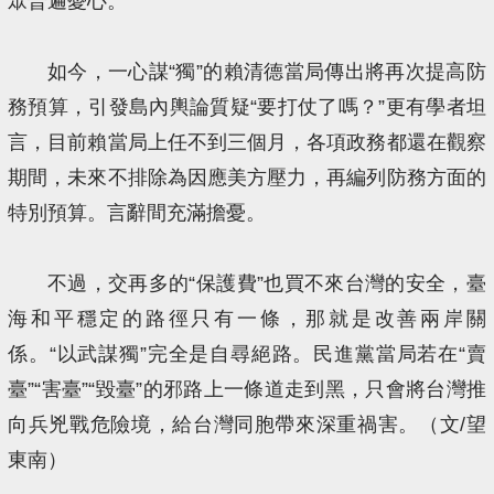
眾普遍憂心。
如今，一心謀“獨”的賴清德當局傳出將再次提高防
務預算，引發島內輿論質疑“要打仗了嗎？”更有學者坦
言，目前賴當局上任不到三個月，各項政務都還在觀察
期間，未來不排除為因應美方壓力，再編列防務方面的
特別預算。言辭間充滿擔憂。
不過，交再多的“保護費”也買不來台灣的安全，臺
海和平穩定的路徑只有一條，那就是改善兩岸關
係。“以武謀獨”完全是自尋絕路。民進黨當局若在“賣
臺”“害臺”“毀臺”的邪路上一條道走到黑，只會將台灣推
向兵兇戰危險境，給台灣同胞帶來深重禍害。（文/望
東南）