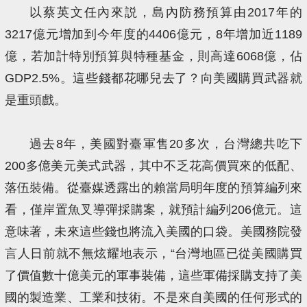
以蔡英文任內來説，島內防務預算由2017年的
3217億元增加到今年度的4406億元，8年增加近1189
億，若加計特別預算與特種基金，則高達6068億，佔
GDP2.5%。這些錢都花哪兒去了？向美國購買武器就
是重頭戲。
過去8年，美國對臺軍售20多次，台灣總共吃下
200多億美元美式武器，其中不乏花高價買來的低配、
落伍裝備。從臺媒透露出的賴當局明年度的預算編列來
看，僅岸置魚叉導彈採購案，就預計編列206億元。這
意味著，未來這些錢也將流入美國的口袋。美國務院發
言人日前就不無炫耀地表示，“台灣地區已從美國購買
了價值數十億美元的軍事裝備，這些軍備採購支持了美
國的製造業、工業和技術。不是來自美國的任何形式的