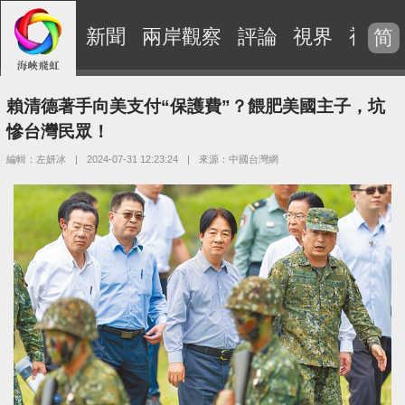
新聞
兩岸觀察
評論
視界
視頻
简
賴清德著手向美支付“保護費”？餵肥美國主子，坑
慘台灣民眾！
編輯：左妍冰
|
2024-07-31 12:23:24
|
來源：中國台灣網