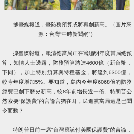
據臺媒報道，臺防務預算或將再創新高。（圖片來
源：台灣“中時新聞網”）
據臺媒報道，賴清德當局正在籌編明年度當局總預
算，知情人士透露，防務預算將達4600億（新台幣，
下同），加上特別預算與特種基金，將達到6300億，
較今年度增加5%。要知道，島內今年度6068億的防務
經費已創下歷史新高，較8年前增長近一倍。特朗普公
然索要“保護費”的言論言猶在耳，民進黨當局這是已聞
令而動？
特朗普日前一席“台灣應該付美國保護費”的言論，