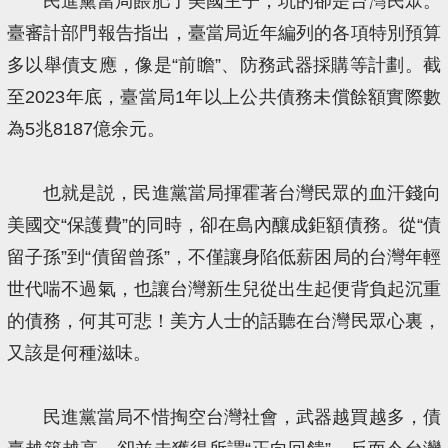
民進黨當局餵肥了美國主子，坑的卻是台灣民眾。
臺審計部門報告指出，臺當局近年編列的各項特別預算
多以舉債支應，像是“前瞻”、防務武器採購等計劃。截
至2023年底，臺當局1年以上公共債務未償餘額實際數
為5兆8187億余元。
也就是説，民進黨當局揮霍著台灣民眾的血汗錢向
美國交“保護費”的同時，卻在島內釀成鉅額債務。從“債
留子孫”到“債留曾孫”，不僅讓身陷低薪困局的台灣年輕
世代喘不過氣，也讓台灣新生兒從出生起便背負起沉重
的債務，何其可悲！美方人士的話聽在台灣民眾心裏，
又該是何種滋味。
民進黨當局不惜掏空台灣社會，武器越買越多，債