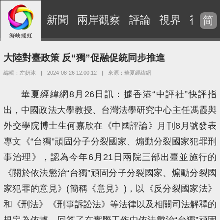
新聞
兩岸觀察
評論
視界
視頻
简
大陸對臺政策 反“獨”促融促統同步推進
編輯：左妍冰
|
2024-08-26 12:00:12
|
來源：華夏經緯網
華夏經緯網8月26日訊：據香港“中評社”快評指
出，中國政法大學教授、台灣法學研究中心主任馮霞與
外交學院博士生何嘉欣在《中國評論》月刊8月號發表
專文《“台獨”頑固分子分裂國家、煽動分裂國家犯罪刑
事治理》，認為今年6月21日兩院三部出臺並施行的
《關於依法懲治“台獨”頑固分子分裂國家、煽動分裂國
家犯罪的意見》(簡稱《意見》)，以《反分裂國家法》
和《刑法》《刑事訴訟法》等法律以及相關司法解釋的
規定為依據，回答了在實際工作中依法懲治“台獨”頑固