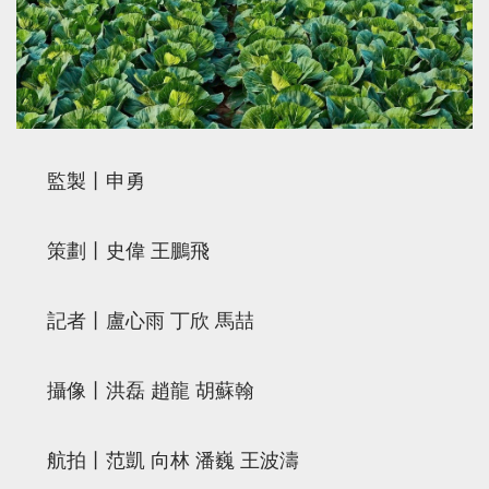
監製丨申勇
策劃丨史偉 王鵬飛
記者丨盧心雨 丁欣 馬喆
攝像丨洪磊 趙龍 胡蘇翰
航拍丨范凱 向林 潘巍 王波濤