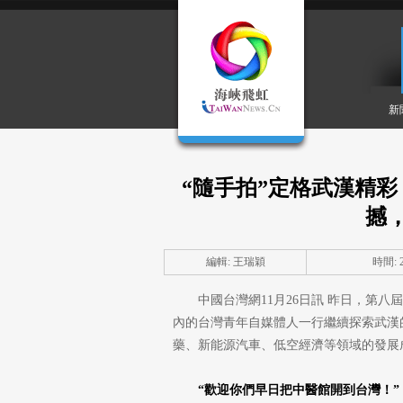
新
“隨手拍”定格武漢精
撼
編輯: 王瑞穎
時間: 20
中國台灣網11月26日訊 昨日，第八
內的台灣青年自媒體人一行繼續探索武漢
藥、新能源汽車、低空經濟等領域的發展
“歡迎你們早日把中醫館開到台灣！”