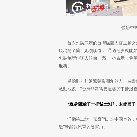
體驗中
首次到訪武漢的台灣媒體人蘇玉麟女
現場開了藥。她讚嘆道：“通過把脈就能
包裝創新也讓人眼前一亮！”她表示，希
服務。
當聽到九州通醫藥集團創始人、名譽
激動地説：“台灣非常需要這樣的中醫服
“親身體驗了一把猛士917，太硬核了
活動第二站，嘉賓們走進中國車谷，
造”新能源汽車的硬實力。