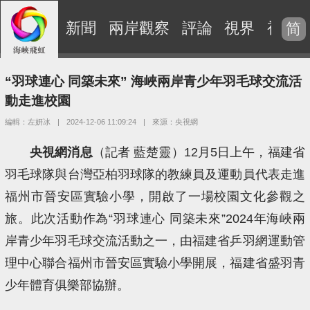
新聞
兩岸觀察
評論
視界
視頻
简
“羽球連心 同築未來” 海峽兩岸青少年羽毛球交流活
動走進校園
編輯：左妍冰
|
2024-12-06 11:09:24
|
來源：央視網
央視網消息
（記者 藍楚靈）12月5日上午，福建省
羽毛球隊與台灣亞柏羽球隊的教練員及運動員代表走進
福州市晉安區實驗小學，開啟了一場校園文化參觀之
旅。此次活動作為“羽球連心 同築未來”2024年海峽兩
岸青少年羽毛球交流活動之一，由福建省乒羽網運動管
理中心聯合福州市晉安區實驗小學開展，福建省盛羽青
少年體育俱樂部協辦。