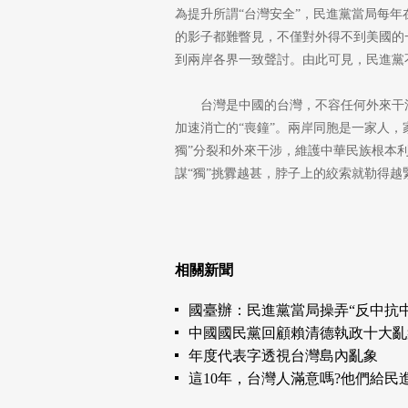
為提升所謂“台灣安全”，民進黨當局每
的影子都難瞥見，不僅對外得不到美國的
到兩岸各界一致聲討。由此可見，民進黨
台灣是中國的台灣，不容任何外來干
加速消亡的“喪鐘”。兩岸同胞是一家人
獨”分裂和外來干涉，維護中華民族根本利
謀“獨”挑釁越甚，脖子上的絞索就勒得越
相關新聞
國臺辦：民進黨當局操弄“反中抗中
中國國民黨回顧賴清德執政十大亂象
年度代表字透視台灣島內亂象
這10年，台灣人滿意嗎?他們給民