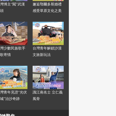
灣博主“闖”武漢
邂逅鄂爾多斯婚禮
頭
感受草原文化之美
灣少數民族歌手
台灣青年解鎖沙漠
歌寄情
文旅新玩法
灣青年見證“光伏
識江南名士 立仁義
城”治沙奇跡
風骨