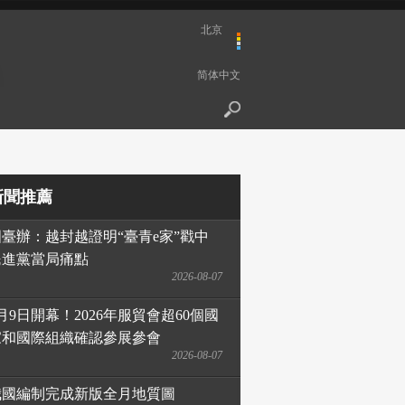
北京
简体中文
新聞推薦
國臺辦：越封越證明“臺青e家”戳中
民進黨當局痛點
2026-08-07
月9日開幕！2026年服貿會超60個國
家和國際組織確認參展參會
2026-08-07
我國編制完成新版全月地質圖