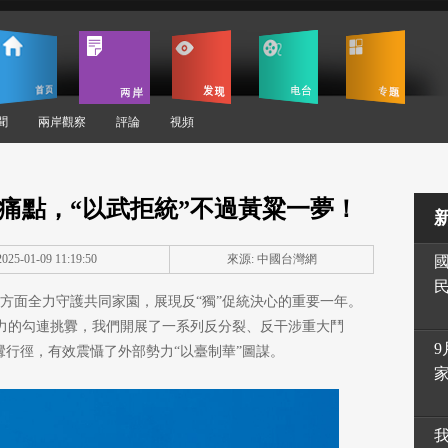
聞
兩岸觀察
評論
視頻
獨”痛點，“以武拒統”不過黃粱一夢！
25-01-09 11:19:50
來源: 中國台灣網
大陸方面全力守護共同家園，展現反“獨”促統決心的重要一年。
勢力的勾連挑釁，我們開展了一系列反分裂、反干涉重大鬥
9
挑釁行徑，有效震懾了外部勢力“以臺制華”圖謀。