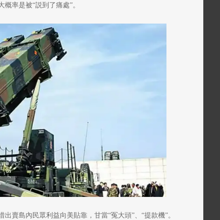
大概率是被“説到了痛處”。
出賣島內民眾利益向美貼靠，甘當“冤大頭”、“提款機”。