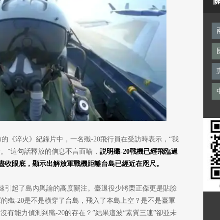
的《淬火》紀錄片中，一名殲-20飛行員在受訪時表示，“我
景。”這句話釋放的信息不言而喻，
説明殲-20戰機已經飛臨過
盡收眼底，顯示出解放軍戰機距離台島已經近在咫尺。
速引起了島內輿論的高度關注。臺退役少將栗正傑更是貼臉
的殲-20是不是橫穿了台島，飛入了本島上空？是不是臺軍
沒有能力偵測到殲-20的存在？”結果這波“素質三連”卻並未