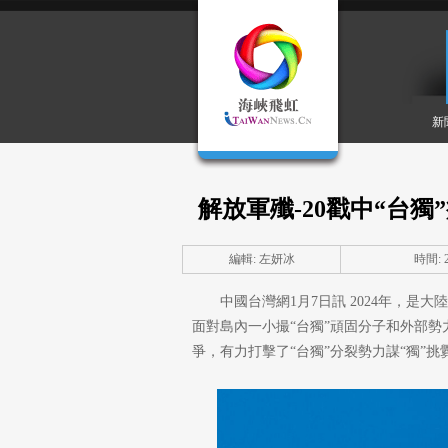
新
解放軍殲-20戳中“台
編輯: 左妍冰
時間: 20
中國台灣網1月7日訊 2024年，是
面對島內一小撮“台獨”頑固分子和外部
爭，有力打擊了“台獨”分裂勢力謀“獨”