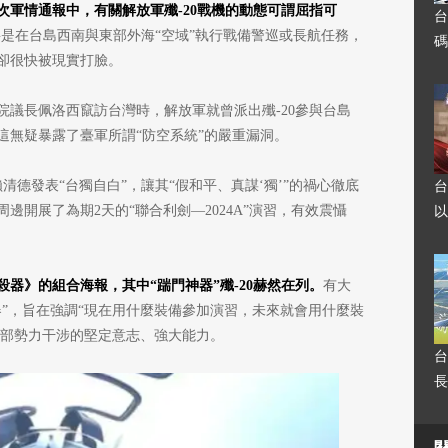
次軍情通報中，有關解放軍殲-20戰機的動態可謂屈指可
台
要是在台島西南與東部外海“空域”執行戰備警巡或長航任務，
碼
卻很快被現實打臉。
議院議長佩洛西竄訪台灣時，解放軍就曾派出殲-20參與台島
這無疑暴露了臺軍所謂“防空系統”的嚴重漏洞。
清德發表“台獨自白”，讓其“假和平、真謀‘獨’”的禍心徹底
台
邊開展了為期2天的“聯合利劍—2024A”演習，有效震懾
以
器》的組合海報，其中“踹門神器”殲-20赫然在列。
有大
器”，旨在強調“現在用什麼裝備參加演習，未來就會用什麼裝
外部勢力干涉的堅定意志、強大能力。
台
長