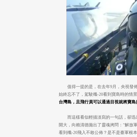
值得一提的是，在去年9月，央視發佈
始終忘不了，駕駛殲-20看到寶島時的情
台灣島，且飛行員可以通過目視就將寶島
而這樣看似輕描淡寫的一句話，卻迅
開大，向賴清德拋出了靈魂拷問：“解放軍
看到殲-20飛入不敢公佈？是不是臺軍根本