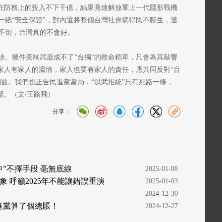
年在防務上的投入不下千億，結果竟連解放軍上一代隱形戰機
一紙“安全保證”，對內還將整個台灣社會搞得民不聊生，遭
不倒，台灣真的不會好。
涉。幾件美制武器成不了“台獨”的救命稻草，只會為其敲響
，家人有家人的溫情，家人也要有家人的責任，應共同反對“台
益。我們也正告民進黨當局，“以武拒統”只有死路一條，
緊。（文/王路飛）
分享：
”不擇手段 毫無底線
  2025-01-08
 呼籲2025年不能讓錯誤重演
  2025-01-03
  2024-12-30
進黨算了個總賬！
  2024-12-27