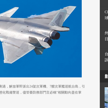
C
剛過，解放軍即派出24架次軍機、7艘次軍艦巡航台島，引
態化戰備警巡，儘管臺防務部門言必稱“相關動向盡在掌