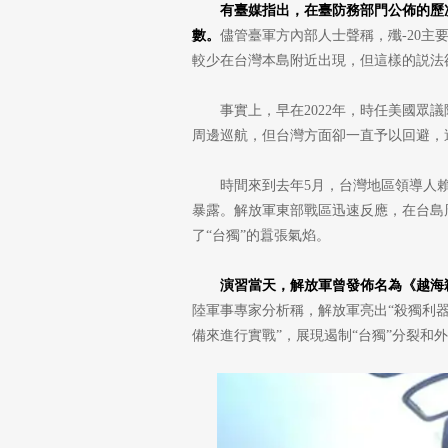
有臺媒指出，在臺防務部門公佈的歷
數。
儘管臺軍方內部人士聲稱，殲-20主
較少在台灣本島附近出現，但這樣的説法
事實上，早在2022年，時任美國眾
周邊巡航，但台灣方面卻一直予以回避，
時間來到去年5月，台灣地區領導人賴
暴露。解放軍東部戰區迅速反應，在台島周
了“台獨”的囂張氣焰。
演習當天，解放軍曾發佈名為《越海殺
陸軍事專家分析稱，解放軍亮出“殺獨利
備來進行實戰”，展現遏制“台獨”分裂和