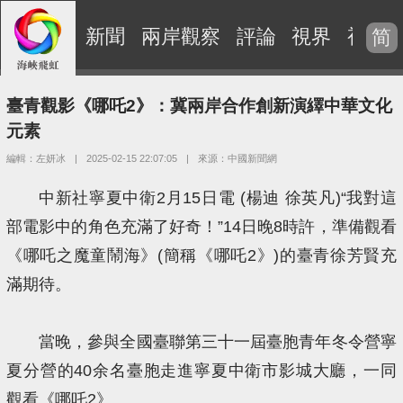
新聞
兩岸觀察
評論
視界
視頻
简
臺青觀影《哪吒2》：冀兩岸合作創新演繹中華文化
元素
編輯：左妍冰
|
2025-02-15 22:07:05
|
來源：中國新聞網
中新社寧夏中衛2月15日電 (楊迪 徐英凡)“我對這
部電影中的角色充滿了好奇！”14日晚8時許，準備觀看
《哪吒之魔童鬧海》(簡稱《哪吒2》)的臺青徐芳賢充
滿期待。
當晚，參與全國臺聯第三十一屆臺胞青年冬令營寧
夏分營的40余名臺胞走進寧夏中衛市影城大廳，一同
觀看《哪吒2》。