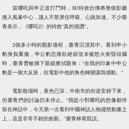
當哪吒與申正道打鬥時，3D特效仿佛將整個影廳
捲入風暴中心，讓人不禁屏住呼吸、心跳加速。不少臺
青表示，《哪吒2》的特效“真的很讚”。
2個多小時的觀影過程，臺青沉浸其中。看到申小
豹身負重傷，申公豹悲痛欲絕卻並未被怒火衝昏頭腦
時，臺青曹敏摘下眼鏡擦拭眼角：“在我的印象中申公
豹是一個大反派，但電影中他的角色轉變讓我感動。”
電影散場時，夜色已深，中衛市的街道安靜下來，
但臺青們的討論仍未停止。“我從小對哪吒的想像都停
留在神話中，今天第一次看到中國神話人物躍然動畫之
上，這是非常不錯的創新。”臺青林宥凱説。