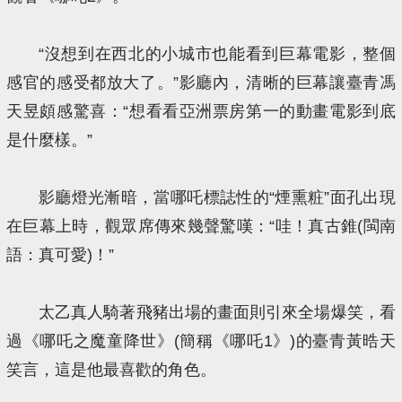
“沒想到在西北的小城市也能看到巨幕電影，整個
感官的感受都放大了。”影廳內，清晰的巨幕讓臺青馮
天昱頗感驚喜：“想看看亞洲票房第一的動畫電影到底
是什麼樣。”
影廳燈光漸暗，當哪吒標誌性的“煙熏粧”面孔出現
在巨幕上時，觀眾席傳來幾聲驚嘆：“哇！真古錐(閩南
語：真可愛)！”
太乙真人騎著飛豬出場的畫面則引來全場爆笑，看
過《哪吒之魔童降世》(簡稱《哪吒1》)的臺青黃晧天
笑言，這是他最喜歡的角色。