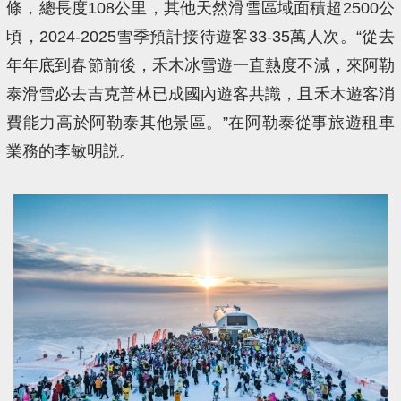
條，總長度108公里，其他天然滑雪區域面積超2500公
頃，2024-2025雪季預計接待遊客33-35萬人次。“從去
年年底到春節前後，禾木冰雪遊一直熱度不減，來阿勒
泰滑雪必去吉克普林已成國內遊客共識，且禾木遊客消
費能力高於阿勒泰其他景區。”在阿勒泰從事旅遊租車
業務的李敏明説。