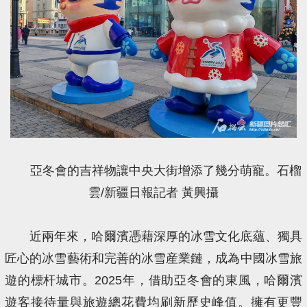
亞冬會的吉祥物讓中央大街增添了幾分萌寵。石榴
雲/新疆日報記者 黃興攝
近兩年來，哈爾濱憑藉深厚的冰雪文化底蘊、獨具
匠心的冰雪藝術和完善的冰雪産業鏈，成為中國冰雪旅
遊的標杆城市。2025年，借助亞冬會的東風，哈爾濱
遊客接待量與旅遊總花費均刷新歷史峰值。擁有更豐