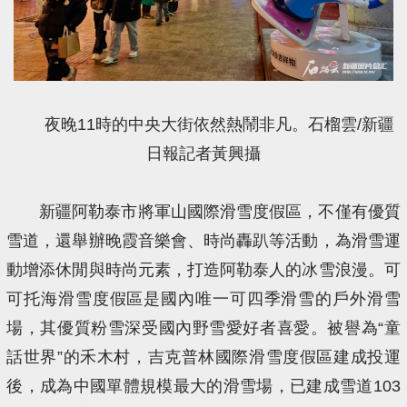
夜晚11時的中央大街依然熱鬧非凡。石榴雲/新疆
日報記者黃興攝
新疆阿勒泰市將軍山國際滑雪度假區，不僅有優質
雪道，還舉辦晚霞音樂會、時尚轟趴等活動，為滑雪運
動增添休閒與時尚元素，打造阿勒泰人的冰雪浪漫。可
可托海滑雪度假區是國內唯一可四季滑雪的戶外滑雪
場，其優質粉雪深受國內野雪愛好者喜愛。被譽為“童
話世界”的禾木村，吉克普林國際滑雪度假區建成投運
後，成為中國單體規模最大的滑雪場，已建成雪道103