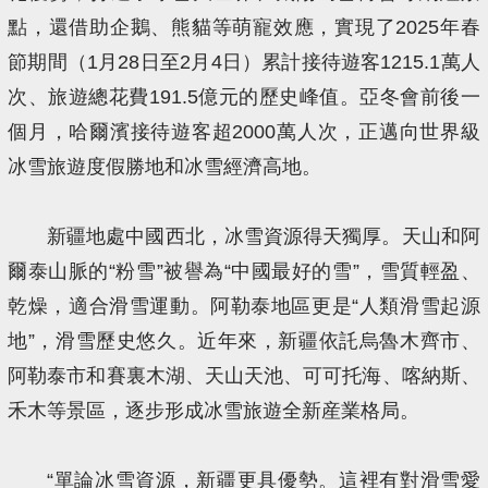
點，還借助企鵝、熊貓等萌寵效應，實現了2025年春
節期間（1月28日至2月4日）累計接待遊客1215.1萬人
次、旅遊總花費191.5億元的歷史峰值。亞冬會前後一
個月，哈爾濱接待遊客超2000萬人次，正邁向世界級
冰雪旅遊度假勝地和冰雪經濟高地。
新疆地處中國西北，冰雪資源得天獨厚。天山和阿
爾泰山脈的“粉雪”被譽為“中國最好的雪”，雪質輕盈、
乾燥，適合滑雪運動。阿勒泰地區更是“人類滑雪起源
地”，滑雪歷史悠久。近年來，新疆依託烏魯木齊市、
阿勒泰市和賽裏木湖、天山天池、可可托海、喀納斯、
禾木等景區，逐步形成冰雪旅遊全新産業格局。
“單論冰雪資源，新疆更具優勢。這裡有對滑雪愛