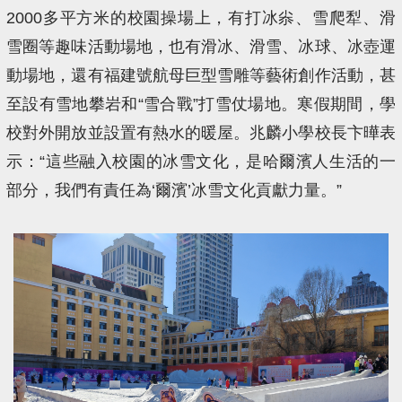
2000多平方米的校園操場上，有打冰尜、雪爬犁、滑
雪圈等趣味活動場地，也有滑冰、滑雪、冰球、冰壺運
動場地，還有福建號航母巨型雪雕等藝術創作活動，甚
至設有雪地攀岩和“雪合戰”打雪仗場地。寒假期間，學
校對外開放並設置有熱水的暖屋。兆麟小學校長卞曄表
示：“這些融入校園的冰雪文化，是哈爾濱人生活的一
部分，我們有責任為‘爾濱’冰雪文化貢獻力量。”