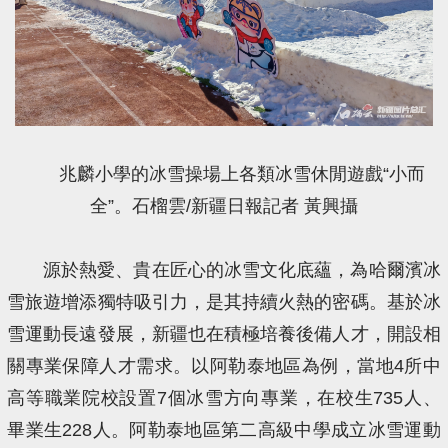
兆麟小學的冰雪操場上各類冰雪休閒遊戲“小而
全”。石榴雲/新疆日報記者 黃興攝
源於熱愛、貴在匠心的冰雪文化底蘊，為哈爾濱冰
雪旅遊增添獨特吸引力，是其持續火熱的密碼。基於冰
雪運動長遠發展，新疆也在積極培養後備人才，開設相
關專業保障人才需求。以阿勒泰地區為例，當地4所中
高等職業院校設置7個冰雪方向專業，在校生735人、
畢業生228人。阿勒泰地區第二高級中學成立冰雪運動