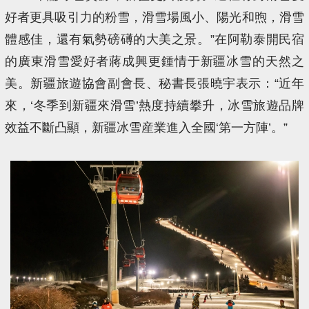
好者更具吸引力的粉雪，滑雪場風小、陽光和煦，滑雪
體感佳，還有氣勢磅礡的大美之景。”在阿勒泰開民宿
的廣東滑雪愛好者蔣成興更鍾情于新疆冰雪的天然之
美。新疆旅遊協會副會長、秘書長張曉宇表示：“近年
來，‘冬季到新疆來滑雪’熱度持續攀升，冰雪旅遊品牌
效益不斷凸顯，新疆冰雪産業進入全國‘第一方陣’。”