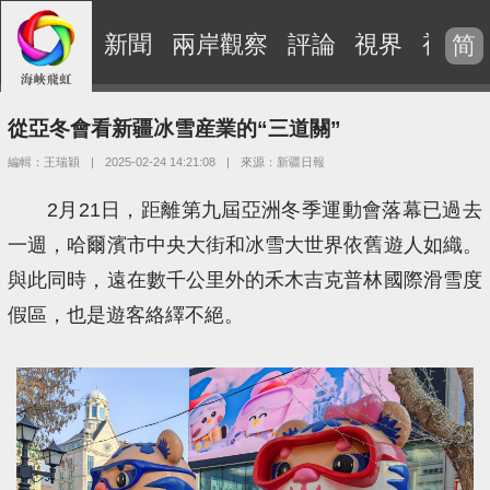
新聞
兩岸觀察
評論
視界
視頻
简
從亞冬會看新疆冰雪産業的“三道關”
編輯：王瑞穎
|
2025-02-24 14:21:08
|
來源：新疆日報
2月21日，距離第九屆亞洲冬季運動會落幕已過去
一週，哈爾濱市中央大街和冰雪大世界依舊遊人如織。
與此同時，遠在數千公里外的禾木吉克普林國際滑雪度
假區，也是遊客絡繹不絕。