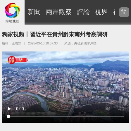
新聞
兩岸觀察
評論
視界
視頻
简
獨家視頻丨習近平在貴州黔東南州考察調研
編輯：王瑞穎
|
2025-03-18 10:57:33
|
來源：央視新聞客戶端