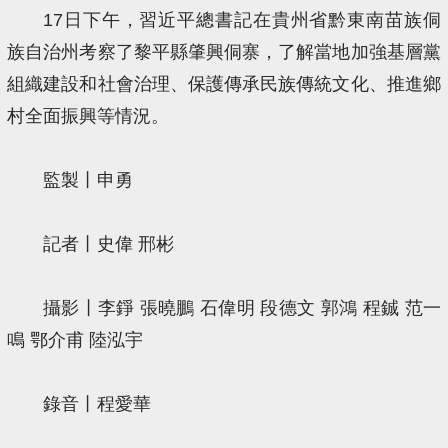
17日下午，習近平總書記在貴州省黔東南苗族侗
族自治州考察了黎平縣肇興侗寨，了解當地加強基層黨
組織建設和社會治理、保護傳承民族傳統文化、推進鄉
村全面振興等情況。
監製丨申勇
記者丨史偉 邢彬
攝影丨李錚 張曉鵬 石偉明 段德文 郭鴻 程鋮 范一
鳴 鄂介甫 陸泓宇
錄音丨程愛華