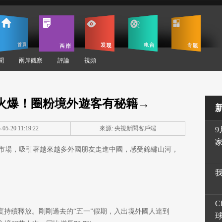
聞
兩岸觀察
評論
視頻
el持續火爆！圈粉境外遊客有秘籍→
05-20 11:19:22
來源: 央視新聞客戶端
9
市場，吸引著越來越多外國朋友走進中國，感受錦繡山河，
C
度持續釋放。剛剛過去的“五一”假期，入出境外國人達到