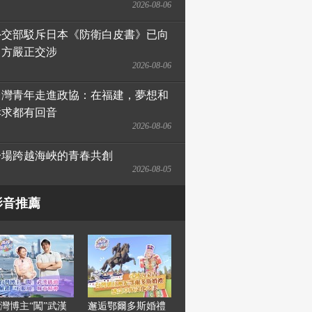
2026-08-06
外交部駁斥日本《防衛白皮書》已向
日方嚴正交涉
2026-08-06
台灣青年走進政協：在福建，夢想和
訴求都有回音
2026-08-06
一場跨越海峽的青春共創
2026-08-05
影音推薦
灣博主“闖”武漢
邂逅鄂爾多斯婚禮