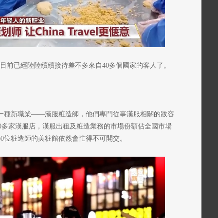
，目前已經陸陸續續接待差不多來自40多個國家的客人了。
來一種新職業——漢服粧造師，他們專門從事漢服相關的妝容
00多家漢服店，漢服出租及粧造業務的市場份額佔全國市場
60位粧造師的美粧館依然會忙得不可開交。