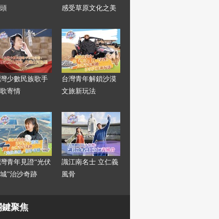
頭
感受草原文化之美
灣少數民族歌手
台灣青年解鎖沙漠
歌寄情
文旅新玩法
灣青年見證“光伏
識江南名士 立仁義
城”治沙奇跡
風骨
關鍵聚焦