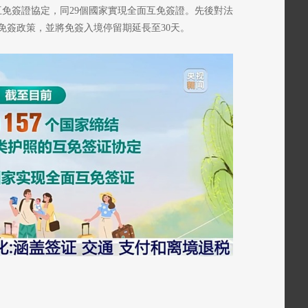
互免簽證協定，同29個國家實現全面互免簽證。先後對法
免簽政策，並將免簽入境停留期延長至30天。