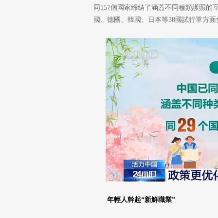
同157個國家締結了涵蓋不同種類護照的
國、德國、韓國、日本等38國試行單方面
年輕人幹起“新鮮職業”