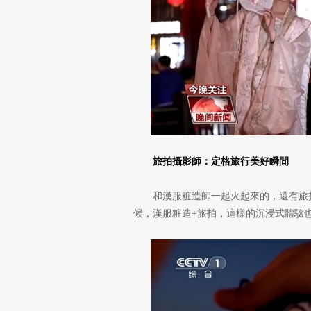
旅拍攝影師：定格旅行美好瞬間
和漢服粧造師一起火起來的，還有旅
候，漢服粧造+旅拍，這樣的沉浸式體驗