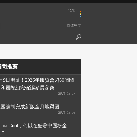
北京
简体中文
新聞推薦
月9日開幕！2026年服貿會超60個國
家和國際組織確認參展參會
2026-08-07
我國編制完成新版全月地質圖
2026-08-06
hina Cool，何以在酷暑中圈粉全
球？