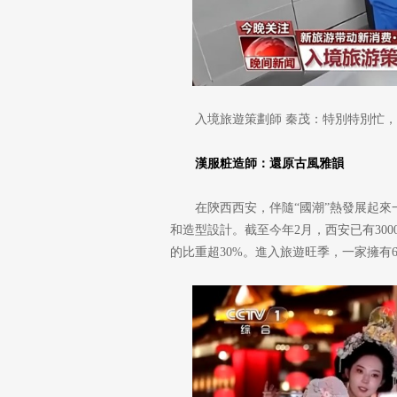
入境旅遊策劃師 秦茂：特別特別忙
漢服粧造師：還原古風雅韻
在陝西西安，伴隨“國潮”熱發展起
和造型設計。截至今年2月，西安已有30
的比重超30%。進入旅遊旺季，一家擁有