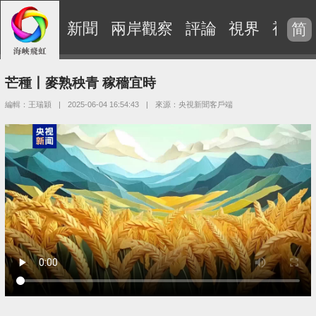
新聞
兩岸觀察
評論
視界
視頻
简
芒種丨麥熟秧青 稼穡宜時
編輯：王瑞穎
|
2025-06-04 16:54:43
|
來源：央視新聞客戶端