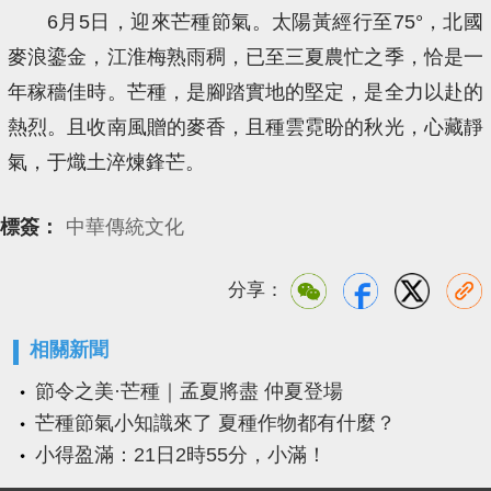
6月5日，迎來芒種節氣。太陽黃經行至75°，北國
麥浪鎏金，江淮梅熟雨稠，已至三夏農忙之季，恰是一
年稼穡佳時。芒種，是腳踏實地的堅定，是全力以赴的
熱烈。且收南風贈的麥香，且種雲霓盼的秋光，心藏靜
氣，于熾土淬煉鋒芒。
標簽：
中華傳統文化
分享：
相關新聞
節令之美·芒種｜孟夏將盡 仲夏登場
芒種節氣小知識來了 夏種作物都有什麼？
小得盈滿：21日2時55分，小滿！