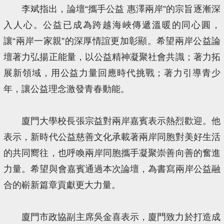
李斌指出，論壇“攜手公益 惠澤兩岸”的宗旨逐漸深
入人心。公益已成為跨越海峽傳遞溫暖的同心圓，
讓“兩岸一家親”的深厚情誼更加彰顯。希望兩岸公益論
壇著力弘揚正能量，以公益精神凝聚社會共識；著力拓
展新領域，用公益力量回應時代挑戰；著力引導青少
年，讓公益理念激發青春動能。
廈門大學校長張宗益對兩岸嘉賓表示熱烈歡迎。他
表示，新時代公益慈善文化承載著兩岸同胞對美好生活
的共同嚮往，也呼喚兩岸同胞攜手凝聚崇善向善的奮進
力量。希望與會嘉賓通過本次論壇，為書寫兩岸公益融
合的嶄新篇章貢獻更大力量。
廈門市政協副主席吳金喜表示，廈門致力於打造成