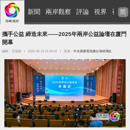
新聞
兩岸觀察
評論
視界
視頻
简
攜手公益 締造未來——2025年兩岸公益論壇在廈門
開幕
編輯：王瑞穎
|
2025-06-15 01:00:42
|
來源：
中央廣播電視總台海峽飛虹